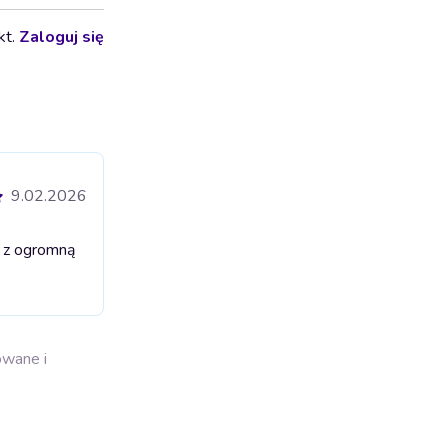
kt.
Zaloguj się
9.02.2026
i z ogromną
owane i