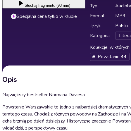
Typ
Audiobo
Słuchaj
fragmentu (93 min)
Format
MP3
Specjalna cena tylko w Klubie
Język
Polski
Kategoria
Litera
Kolekcje, w których 
Powstanie 44
Opis
Największy bestseller Normana Daviesa
Powstanie Warszawskie to jedno z najbardziej dramatycznych wy
tamtego czasu. Chociaż z różnych powodów na Zachodzie i na Ws
echa brzmią po dzień dzisiejszy. Historyczne znaczenie Powstania
widać dziś, z perspektywy czasu.