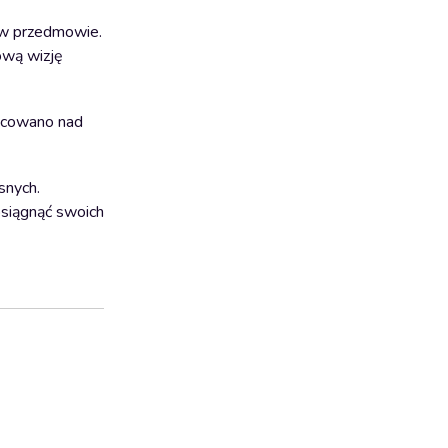
 w przedmowie.
ową wizję
racowano nad
snych.
osiągnąć swoich