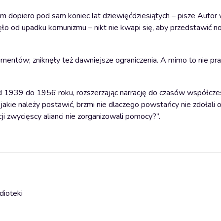
 dopiero pod sam koniec lat dziewięćdziesiątych – pisze Autor
nęło od upadku komunizmu – nikt nie kwapi się, aby przedstawić n
mentów; zniknęły też dawniejsze ograniczenia. A mimo to nie p
od 1939 do 1956 roku, rozszerzając narrację do czasów współcze
kie należy postawić, brzmi nie dlaczego powstańcy nie zdołali 
i zwycięscy alianci nie zorganizowali pomocy?”.
dioteki