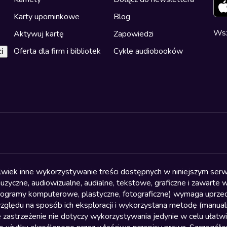
Karty upominkowe
Blog
Wsz
Aktywuj kartę
Zapowiedzi
Oferta dla firm i bibliotek
Cykle audiobooków
i
olwiek inne wykorzystywanie treści dostępnych w niniejszym serwi
yczne, audiowizualne, audialne, tekstowe, graficzne i zawarte w 
, programy komputerowe, plastyczne, fotograficzne) wymaga uprzedn
względu na sposób ich eksploracji i wykorzystaną metodę (manu
 zastrzeżenie nie dotyczy wykorzystywania jedynie w celu ułatw