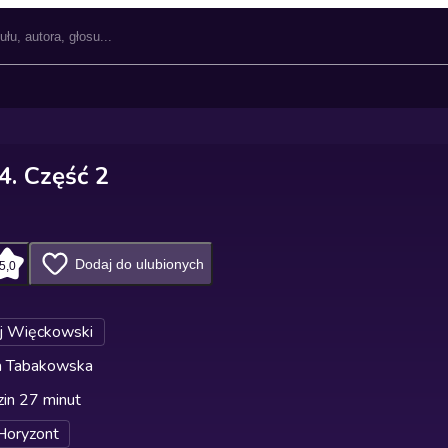
4. Część 2
Dodaj do ulubionych
5,0
j Więckowski
ta Tabakowska
in 27 minut
Horyzont