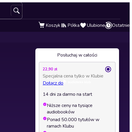
Koszyk
Półka
Ulubione
Ostatnie
Posłuchaj w całości
22,90 zł
Specjalna cena tylko w Klubie
Dołącz do
14 dni za darmo na start
Niższe ceny na tysiące
audiobooków
Ponad 50.000 tytułów w
ramach Klubu