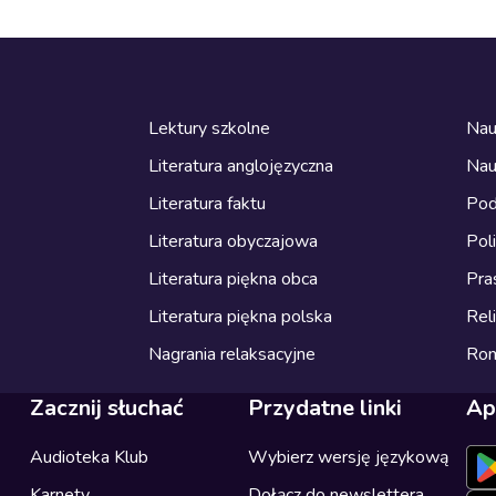
Lektury szkolne
Nau
Literatura anglojęzyczna
Nau
Literatura faktu
Pod
Literatura obyczajowa
Pol
Literatura piękna obca
Pra
Literatura piękna polska
Reli
Nagrania relaksacyjne
Ro
Zacznij słuchać
Przydatne linki
Ap
Audioteka Klub
Wybierz wersję językową
Karnety
Dołącz do newslettera