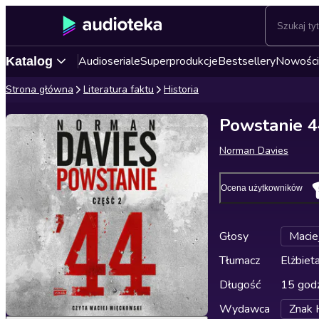
Audioseriale
Superprodukcje
Bestsellery
Nowości
Katalog
Strona główna
Literatura faktu
Historia
Powstanie 4
Norman Davies
Ocena użytkowników
Głosy
Macie
Tłumacz
Elżbie
Długość
15 godz
Wydawca
Znak 