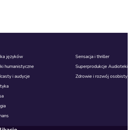
ka języków
Sensacja i thriller
ki humanistyczne
Superprodukcje Audioteki
casty i audycje
Zdrowie i rozwój osobisty
ityka
sa
gia
mans
likacje