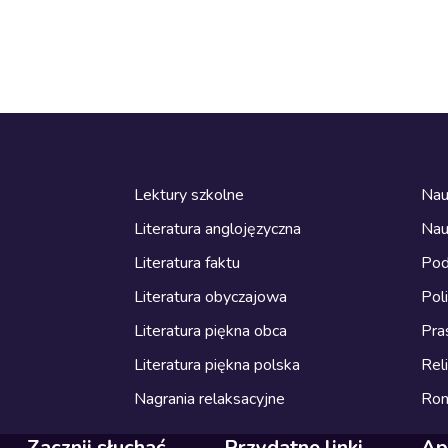
Lektury szkolne
Nau
Literatura anglojęzyczna
Nau
Literatura faktu
Pod
Literatura obyczajowa
Pol
Literatura piękna obca
Pra
Literatura piękna polska
Reli
Nagrania relaksacyjne
Ro
Zacznij słuchać
Przydatne linki
Ap