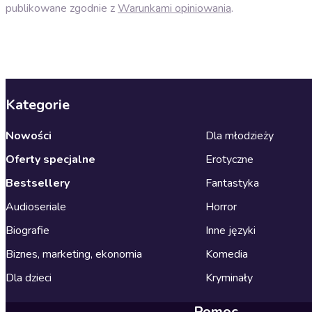
publikowane zgodnie z
Warunkami opiniowania
.
Kategorie
Nowości
Dla młodzieży
Oferty specjalne
Erotyczne
Bestsellery
Fantastyka
Audioseriale
Horror
Biografie
Inne języki
Biznes, marketing, ekonomia
Komedia
Dla dzieci
Kryminały
Pomoc