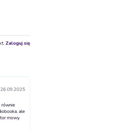
kt.
Zaloguj się
26.09.2025
i równie
diobooka, ale
ator mowy.