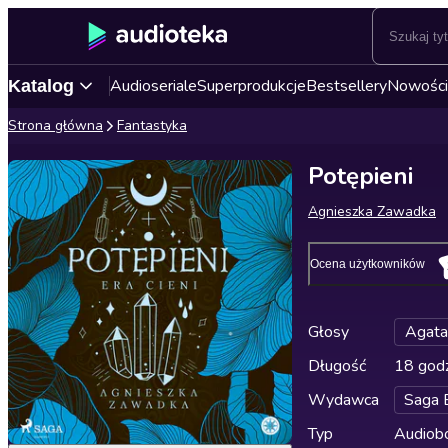
Audioseriale
Superprodukcje
Bestsellery
Nowości
Katalog
Strona główna
Fantastyka
Potępieni
Agnieszka Zawadka
Ocena użytkowników
Głosy
Agata
Długość
18 godz
Wydawca
Saga 
Typ
Audiobo