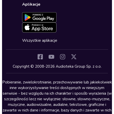
Karty upominkowe
Ustawienia prywatności
Dla dzieci
Aplikacje
Dołącz do newslettera
Aktywuj kartę
Formularz zgłaszania nielegalnych treści
Dla młodzieży
Blog
Oferta dla firm i bibliotek
Deklaracja dostępności
Erotyczne
Zapowiedzi
Fantastyka
Cykle audiobooków
Horror
Wszystkie aplikacje
Inne języki
Komedia
Kryminały
Copyright © 2008-2026 Audioteka Group Sp. z o.o.
Lektury szkolne
Literatura anglojęzyczna
Pobieranie, zwielokrotnianie, przechowywanie lub jakiekolwiek
inne wykorzystywanie treści dostępnych w niniejszym
Literatura faktu
serwisie - bez względu na ich charakter i sposób wyrażenia (w
szczególności lecz nie wyłącznie: słowne, słowno-muzyczne,
Literatura obyczajowa
muzyczne, audiowizualne, audialne, tekstowe, graficzne i
Literatura piękna obca
zawarte w nich dane i informacje, bazy danych i zawarte w nich