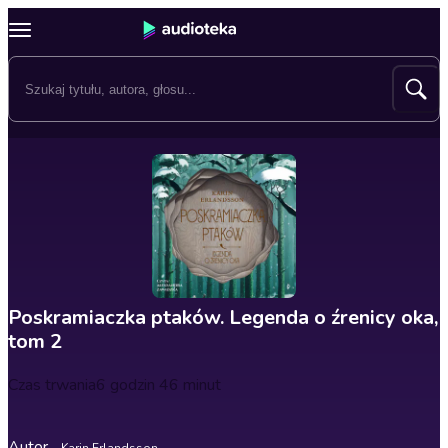
Poskramiaczka ptaków. Legenda o źrenicy oka,
tom 2
Czas trwania
6 godzin 46 minut
Autor