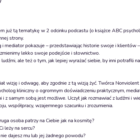
g
em już tą tematykę w 2 odcinku podcastu (o książce ABC psychol
nnej strony.
i mediator pokazuje – przedstawiając historie swoje i klientów –
 zmienimy lekko swoje podejście i słownictwo.
udźmi, ale też o tym, jak lepiej wyrażać siebie, by inni potrafili n
ał wizję i odwagę, aby zgodnie z tą wizją żyć. Twórca Nonviolent
holog kliniczny o ogromnym doświadczeniu praktycznym, mediato
mi i z samym sobą jest możliwe. Uczył jak rozmawiać z ludźmi i wie
oju, współpracy, wzajemnego szacunku i zrozumienia.
ruga osoba patrzy na Ciebie jak na kosmitę?
Ci leży na sercu?
oć nie dajesz mu lub jej żadnego powodu?