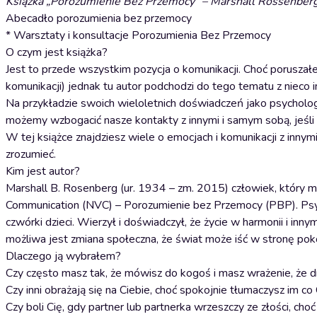
Książka „Porozumienie Bez Przemocy” – Marshall Rossenber
Abecadło porozumienia bez przemocy
* Warsztaty i konsultacje Porozumienia Bez Przemocy
O czym jest książka?
Jest to przede wszystkim pozycja o komunikacji. Choć poruszał
komunikacji) jednak tu autor podchodzi do tego tematu z nieco i
Na przykładzie swoich wieloletnich doświadczeń jako psycholog 
możemy wzbogacić nasze kontakty z innymi i samym sobą, jeśli
W tej książce znajdziesz wiele o emocjach i komunikacji z innymi l
zrozumieć.
Kim jest autor?
Marshall B. Rosenberg (ur. 1934 – zm. 2015) człowiek, który mi
Communication (NVC) – Porozumienie bez Przemocy (PBP). Psyc
czwórki dzieci. Wierzył i doświadczył, że życie w harmonii i inny
możliwa jest zmiana społeczna, że świat może iść w stronę pok
Dlaczego ją wybrałem?
Czy często masz tak, że mówisz do kogoś i masz wrażenie, że d
Czy inni obrażają się na Ciebie, choć spokojnie tłumaczysz im co 
Czy boli Cię, gdy partner lub partnerka wrzeszczy ze złości, ch