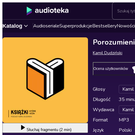
Audioseriale
Superprodukcje
Bestsellery
Nowości
Katalog
Porozumieni
Kamil Dudziński
Ocena użytkowników
Głosy
Kamil
Długość
35 min
Wydawca
Kamil
Format
MP3
Język
Polski
Słuchaj
fragmentu (2 min)