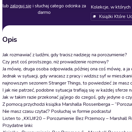
lub
zaloguj się
i słuchaj całego odcinka za
Kolekcje, w których 
darmo
Książki Które U
Opis
Jak rozmawiać z ludźmi, gdy tracisz nadzieję na porozumienie?
Czy jest coś prostszego, niż prowadzenie rozmowy?
Ja mówię, druga osoba odpowiada, później ona coś mówię, a ja o
Jednak w sytuacji, gdy wracasz z pracy i widzisz syf w mieszkan
najnowszym sezonem Stranger Things, to powiedzieć że masz och
I jak nie patrzeć, podobne sytuacja trafiają się w każdej sferze 
Jak w takim razie przekonać ją/jego do czegoś, gdy jedyne o czy
Z pomocą przychodzi książka Marshalla Rossenberga – “Porozu
Nie masz czasu czytać? Posłuchaj w formie podcastu!
Listen to „KKU#20 – Porozumienie Bez Przemocy – Marshall R
Przydatne linki: