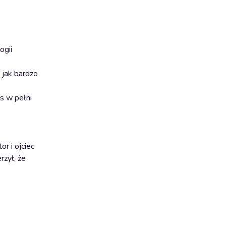
ogii
 jak bardzo
as w pełni
r i ojciec
rzył, że