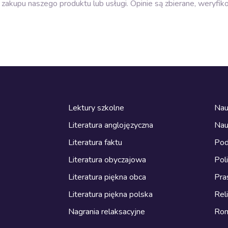
zakupu naszego produktu lub usługi. Opinie są zbierane, weryfik
Lektury szkolne
Nau
Literatura anglojęzyczna
Nau
Literatura faktu
Pod
Literatura obyczajowa
Pol
Literatura piękna obca
Pra
Literatura piękna polska
Reli
Nagrania relaksacyjne
Ro