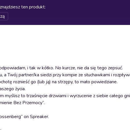
znajdziesz ten produkt
:
czą
dpowiadam, i tak w kółko. No kurcze, nie da się tego zepsuć.
iu, a Twój partner/ka siedzi przy kompie ze słuchawkami i rozpływ
otę roznieść go (lub ją) na strzępy, to mało powiedziane.
naszego życia.
m myślisz to trzaśnięcie drzwiami i wyrzucenie z siebie całego g
mienie Bez Przemocy”.
ossenberg” on Spreaker.