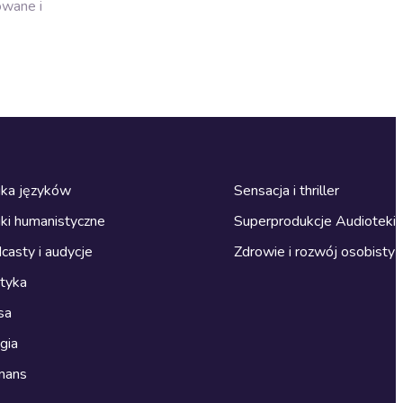
owane i
ka języków
Sensacja i thriller
ki humanistyczne
Superprodukcje Audioteki
casty i audycje
Zdrowie i rozwój osobisty
ityka
sa
gia
mans