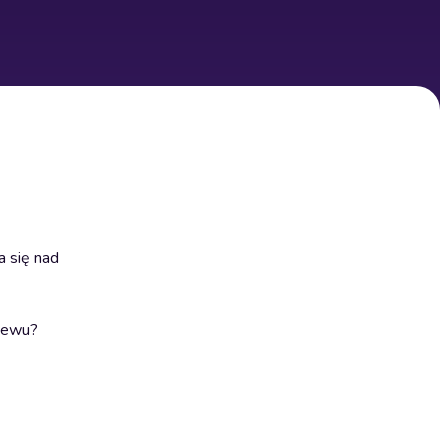
a się nad
niewu?