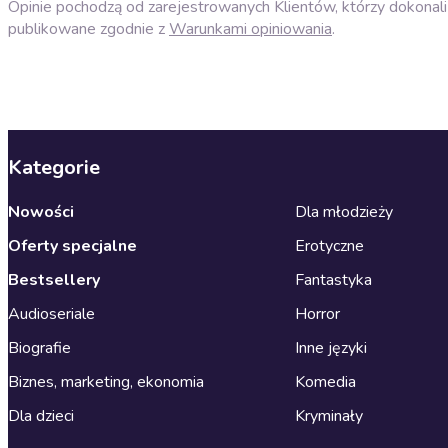
Opinie pochodzą od zarejestrowanych Klientów, którzy dokonali 
publikowane zgodnie z
Warunkami opiniowania
.
Kategorie
Nowości
Dla młodzieży
Oferty specjalne
Erotyczne
Bestsellery
Fantastyka
Audioseriale
Horror
Biografie
Inne języki
Biznes, marketing, ekonomia
Komedia
Dla dzieci
Kryminały