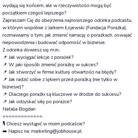
wydają się końcem, ale w rzeczywistości mogą być
początkiem czegoś lepszego?
Zapraszam Cię do obejrzenia najnowszego odcinka podcastu,
w którym wspólnie z Jarkiem Łojewski (Fundacja Porażka),
rozmawiamy o tym, jak zmienić narrację o porażkach, oswajać
niepowodzenia i budować odporność w biznesie.
Z odcinka dowiesz się m.in.:
📌 Jak wyciągać lekcje z porażek?
📌 W jaki sposób zmienić porażkę w sukces?
📌 Jak stworzyć w firmie kulturę otwartości na błędy?
📌 Jak radzić sobie z lękiem przed porażką (nie tylko w
biznesie)?
📌 Dlaczego porażki są kluczowe w drodze do sukcesu?
📌 Jak odzyskać siłę po porażce?
Natalia Bogdan
=============
🎙️ Chcesz wystąpić w moim podcaście?
➡️ Napisz na: marketing@jobhouse.pl