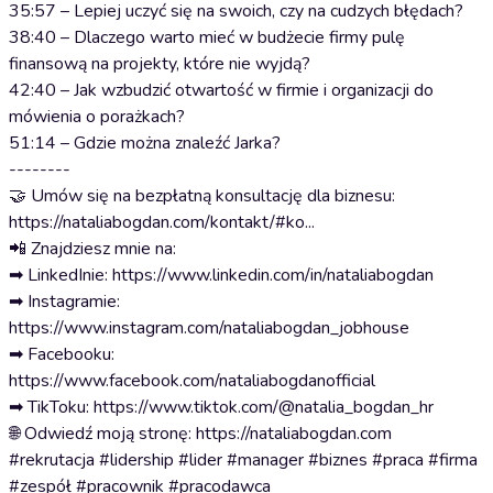
35:57 – Lepiej uczyć się na swoich, czy na cudzych błędach?
38:40 – Dlaczego warto mieć w budżecie firmy pulę
finansową na projekty, które nie wyjdą?
42:40 – Jak wzbudzić otwartość w firmie i organizacji do
mówienia o porażkach?
51:14 – Gdzie można znaleźć Jarka?
--------
🤝 Umów się na bezpłatną konsultację dla biznesu:
https://nataliabogdan.com/kontakt/#ko...
📲 Znajdziesz mnie na:
➡ LinkedInie: https://www.linkedin.com/in/nataliabogdan
➡ Instagramie:
https://www.instagram.com/nataliabogdan_jobhouse
➡ Facebooku:
https://www.facebook.com/nataliabogdanofficial
➡ TikToku: https://www.tiktok.com/@natalia_bogdan_hr
🌐 Odwiedź moją stronę: https://nataliabogdan.com
#rekrutacja #lidership #lider #manager #biznes #praca #firma
#zespół #pracownik #pracodawca