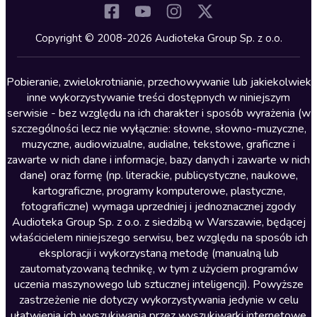
Komedia
Kryminały
Copyright © 2008-2026 Audioteka Group Sp. z o.o.
Lektury szkolne
Literatura anglojęzyczna
Pobieranie, zwielokrotnianie, przechowywanie lub jakiekolwiek
inne wykorzystywanie treści dostępnych w niniejszym
Literatura faktu
serwisie - bez względu na ich charakter i sposób wyrażenia (w
szczególności lecz nie wyłącznie: słowne, słowno-muzyczne,
Literatura obyczajowa
muzyczne, audiowizualne, audialne, tekstowe, graficzne i
Literatura piękna obca
zawarte w nich dane i informacje, bazy danych i zawarte w nich
dane) oraz formę (np. literackie, publicystyczne, naukowe,
Literatura piękna polska
kartograficzne, programy komputerowe, plastyczne,
Nagrania relaksacyjne
fotograficzne) wymaga uprzedniej i jednoznacznej zgody
Audioteka Group Sp. z o.o. z siedzibą w Warszawie, będącej
Nauka języków
właścicielem niniejszego serwisu, bez względu na sposób ich
Nauki humanistyczne
eksploracji i wykorzystaną metodę (manualną lub
zautomatyzowaną technikę, w tym z użyciem programów
Podcasty i audycje
uczenia maszynowego lub sztucznej inteligencji). Powyższe
Polityka
zastrzeżenie nie dotyczy wykorzystywania jedynie w celu
ułatwienia ich wyszukiwania przez wyszukiwarki internetowe