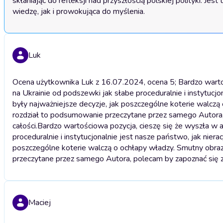
skłaniając do refleksji nad przyszłością polskiej polityki. J
Luk
Ocena użytkownika Luk z 16.07.2024, ocena 5; Bardzo warto
na Ukrainie od podszewki jak słabe proceduralnie i instytucj
były najważniejsze decyzje, jak poszczególne koterie walczą 
rozdział to podsumowanie przeczytane przez samego Autora, p
całości.
Bardzo wartościowa pozycja, cieszę się że wyszła w 
proceduralnie i instytucjonalnie jest nasze państwo, jak nier
poszczególne koterie walczą o ochłapy władzy. Smutny obraz 
przeczytane przez samego Autora, polecam by zapoznać się z m
Maciej