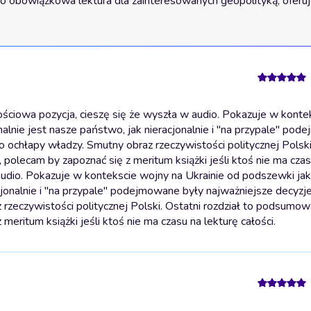
est to obowiązkowa lektura dla zainteresowanych geopolityką, oferu
ściowa pozycja, cieszę się że wyszła w audio. Pokazuje w konte
onalnie jest nasze państwo, jak nieracjonalnie i "na przypale" po
o ochłapy władzy. Smutny obraz rzeczywistości politycznej Polski
olecam by zapoznać się z meritum książki jeśli ktoś nie ma czas
audio. Pokazuje w kontekscie wojny na Ukrainie od podszewki jak
acjonalnie i "na przypale" podejmowane były najważniejsze decyzje
rzeczywistości politycznej Polski. Ostatni rozdział to podsumow
eritum książki jeśli ktoś nie ma czasu na lekturę całości.