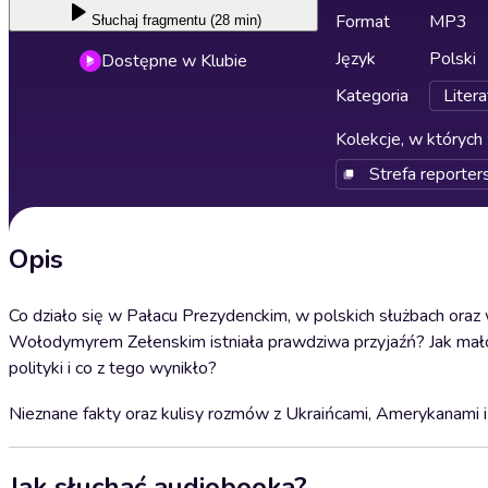
Format
MP3
Słuchaj
fragmentu (28 min)
Język
Polski
Dostępne w Klubie
Kategoria
Litera
Kolekcje, w których 
Strefa reporter
Opis
Co działo się w Pałacu Prezydenckim, w polskich służbach or
Wołodymyrem Zełenskim istniała prawdziwa przyjaźń? Jak małos
polityki i co z tego wynikło?
Nieznane fakty oraz kulisy rozmów z Ukraińcami, Amerykanami i 
Jak słuchać audiobooka?