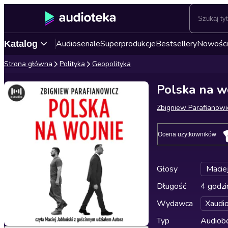
Audioseriale
Superprodukcje
Bestsellery
Nowości
Katalog
Strona główna
Polityka
Geopolityka
Polska na w
Zbigniew Parafianowi
Ocena użytkowników
Głosy
Maciej
Długość
4 godzi
Wydawca
Xaudi
Typ
Audiobo