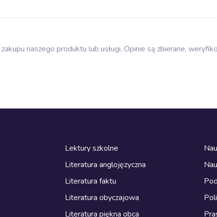
zakupu naszego produktu lub usługi. Opinie są zbierane, weryfik
Lektury szkolne
Nau
Literatura anglojęzyczna
Nau
Literatura faktu
Pod
Literatura obyczajowa
Pol
Literatura piękna obca
Pra