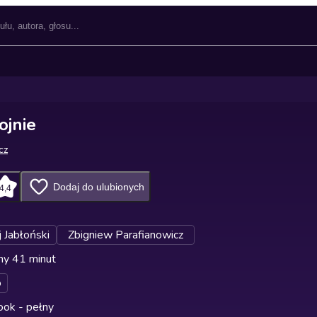
ojnie
cz
Dodaj do ulubionych
4,4
 Jabłoński
Zbigniew Parafianowicz
ny 41 minut
o
ok - pełny