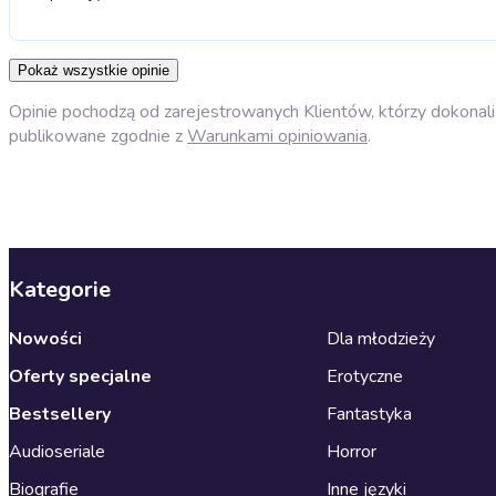
Pokaż wszystkie opinie
Opinie pochodzą od zarejestrowanych Klientów, którzy dokonali 
publikowane zgodnie z
Warunkami opiniowania
.
Kategorie
Nowości
Dla młodzieży
Oferty specjalne
Erotyczne
Bestsellery
Fantastyka
Audioseriale
Horror
Biografie
Inne języki