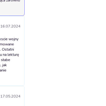
jąca zarówno 
16.07.2024
kscie wojny
dejmowane
. Ostatni
u na lekturę
 słabe
, jak
anie
17.05.2024