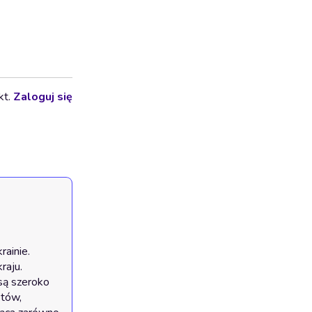
kt.
Zaloguj się
ainie. 
aju. 
są szeroko 
tów, 