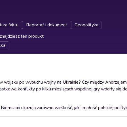
tura faktu
Reportaż i dokument
Geopolityka
znajdziesz ten produkt
:
ska
az w wojsku po wybuchu wojny na Ukrainie? Czy między Andrzeje
tkowe konflikty po kilku miesiącach wspólnej gry wdarły się do
Niemcami ukazują zarówno wielkość, jak i małość polskiej polityk