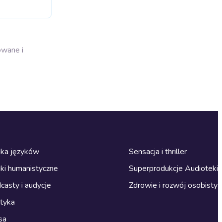
owane i
ka języków
Sensacja i thriller
ki humanistyczne
Superprodukcje Audioteki
casty i audycje
Zdrowie i rozwój osobisty
ityka
sa