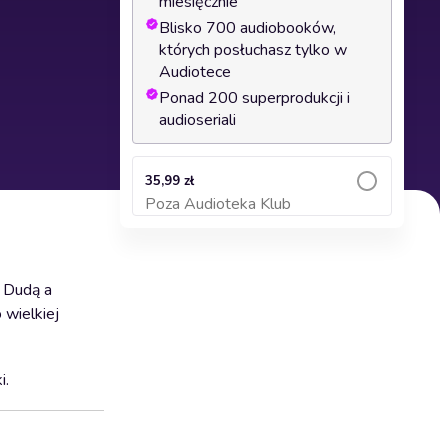
miesięcznie
Blisko 700 audiobooków,
których posłuchasz tylko w
Audiotece
Ponad 200 superprodukcji i
audioseriali
35,99 zł
Poza Audioteka Klub
Dodaj do koszyka
m Dudą a
 wielkiej
i.