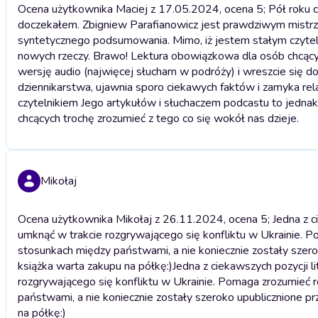
Ocena użytkownika Maciej z 17.05.2024, ocena 5; Pół roku c
doczekałem. Zbigniew Parafianowicz jest prawdziwym mistrze
syntetycznego podsumowania. Mimo, iż jestem stałym czytel
nowych rzeczy. Brawo! Lektura obowiązkowa dla osób chcącyc
wersję audio (najwięcej słucham w podróży) i wreszcie się 
dziennikarstwa, ujawnia sporo ciekawych faktów i zamyka re
czytelnikiem Jego artykułów i słuchaczem podcastu to jedn
chcących trochę zrozumieć z tego co się wokół nas dzieje.
Mikołaj
Ocena użytkownika Mikołaj z 26.11.2024, ocena 5; Jedna z ci
umknąć w trakcie rozgrywającego się konfliktu w Ukrainie.
stosunkach między państwami, a nie koniecznie zostały szero
książka warta zakupu na półkę:)
Jedna z ciekawszych pozycji l
rozgrywającego się konfliktu w Ukrainie. Pomaga zrozumieć
państwami, a nie koniecznie zostały szeroko upublicznione p
na półkę:)