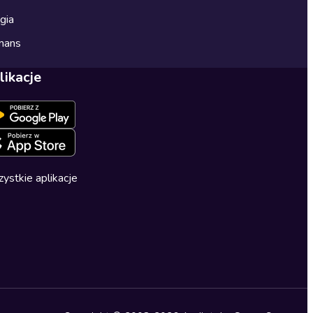
gia
mans
likacje
ystkie aplikacje