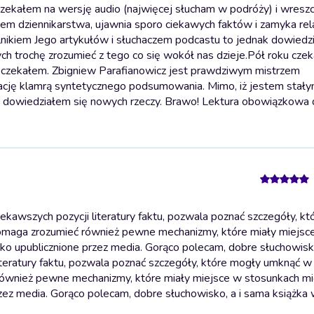
zekałem na wersję audio (najwięcej słucham w podróży) i wreszc
m dziennikarstwa, ujawnia sporo ciekawych faktów i zamyka rel
nikiem Jego artykułów i słuchaczem podcastu to jednak dowiedz
h trochę zrozumieć z tego co się wokół nas dzieje.
Pół roku cze
doczekałem. Zbigniew Parafianowicz jest prawdziwym mistrzem
lację klamrą syntetycznego podsumowania. Mimo, iż jestem stał
ak dowiedziałem się nowych rzeczy. Brawo! Lektura obowiązkowa 
ekawszych pozycji literatury faktu, pozwala poznać szczegóły, k
 Pomaga zrozumieć również pewne mechanizmy, które miały miejsc
ko upublicznione przez media. Gorąco polecam, dobre słuchowisk
iteratury faktu, pozwala poznać szczegóły, które mogły umknąć w 
 również pewne mechanizmy, które miały miejsce w stosunkach m
rzez media. Gorąco polecam, dobre słuchowisko, a i sama książka