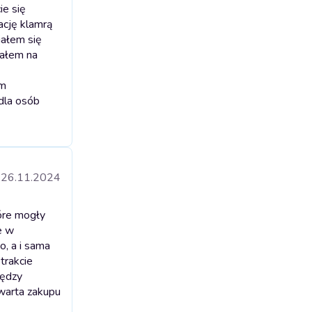
ie się
ację klamrą
iałem się
kałem na
ym
dla osób
26.11.2024
tóre mogły
e w
o, a i sama
trakcie
iędzy
 warta zakupu