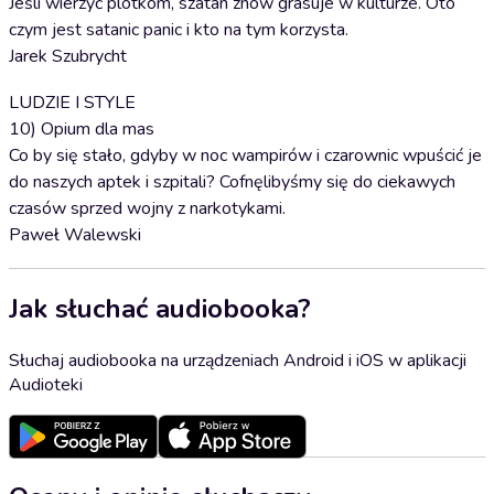
Jeśli wierzyć plotkom, szatan znów grasuje w kulturze. Oto
czym jest satanic panic i kto na tym korzysta.
Jarek Szubrycht
LUDZIE I STYLE
10) Opium dla mas
Co by się stało, gdyby w noc wampirów i czarownic wpuścić je
do naszych aptek i szpitali? Cofnęlibyśmy się do ciekawych
czasów sprzed wojny z narkotykami.
Paweł Walewski
Jak słuchać audiobooka?
Słuchaj audiobooka na urządzeniach Android i iOS w aplikacji
Audioteki