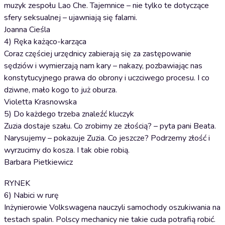
muzyk zespołu Lao Che. Tajemnice – nie tylko te dotyczące
sfery seksualnej – ujawniają się falami.
Joanna Cieśla
4) Ręka każąco-karząca
Coraz częściej urzędnicy zabierają się za zastępowanie
sędziów i wymierzają nam kary – nakazy, pozbawiając nas
konstytucyjnego prawa do obrony i uczciwego procesu. I co
dziwne, mało kogo to już oburza.
Violetta Krasnowska
5) Do każdego trzeba znaleźć kluczyk
Zuzia dostaje szału. Co zrobimy ze złością? – pyta pani Beata.
Narysujemy – pokazuje Zuzia. Co jeszcze? Podrzemy złość i
wyrzucimy do kosza. I tak obie robią.
Barbara Pietkiewicz
RYNEK
6) Nabici w rurę
Inżynierowie Volkswagena nauczyli samochody oszukiwania na
testach spalin. Polscy mechanicy nie takie cuda potrafią robić.