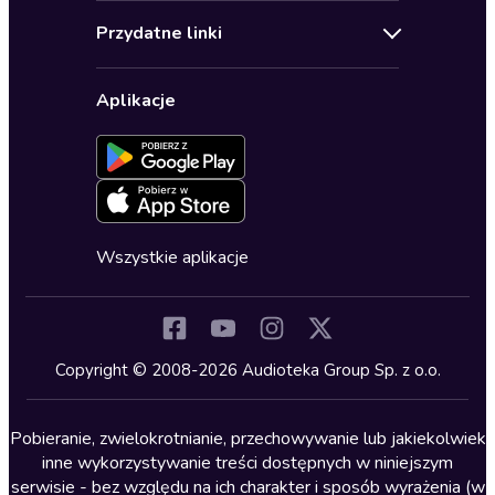
Audioteka Klub
Regulamin
Biografie
Przydatne linki
Karnety
Polityka prywatności
Biznes, marketing, ekonomia
Wybierz wersję językową
Karty upominkowe
Ustawienia prywatności
Dla dzieci
Aplikacje
Dołącz do newslettera
Aktywuj kartę
Formularz zgłaszania nielegalnych treści
Dla młodzieży
Blog
Oferta dla firm i bibliotek
Deklaracja dostępności
Erotyczne
Zapowiedzi
Fantastyka
Cykle audiobooków
Horror
Wszystkie aplikacje
Inne języki
Komedia
Kryminały
Copyright © 2008-2026 Audioteka Group Sp. z o.o.
Lektury szkolne
Literatura anglojęzyczna
Pobieranie, zwielokrotnianie, przechowywanie lub jakiekolwiek
inne wykorzystywanie treści dostępnych w niniejszym
Literatura faktu
serwisie - bez względu na ich charakter i sposób wyrażenia (w