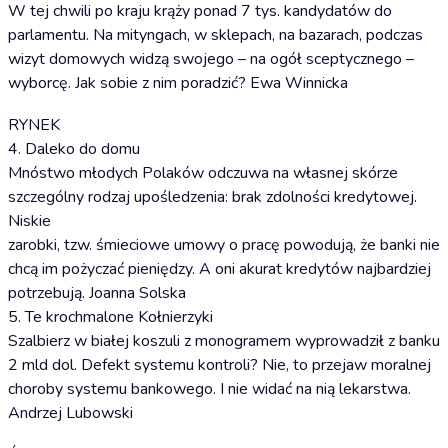
W tej chwili po kraju krąży ponad 7 tys. kandydatów do
parlamentu. Na mityngach, w sklepach, na bazarach, podczas
wizyt domowych widzą swojego – na ogół sceptycznego –
wyborcę. Jak sobie z nim poradzić? Ewa Winnicka
RYNEK
4. Daleko do domu
Mnóstwo młodych Polaków odczuwa na własnej skórze
szczególny rodzaj upośledzenia: brak zdolności kredytowej.
Niskie
zarobki, tzw. śmieciowe umowy o pracę powodują, że banki nie
chcą im pożyczać pieniędzy. A oni akurat kredytów najbardziej
potrzebują. Joanna Solska
5. Te krochmalone Kołnierzyki
Szalbierz w białej koszuli z monogramem wyprowadził z banku
2 mld dol. Defekt systemu kontroli? Nie, to przejaw moralnej
choroby systemu bankowego. I nie widać na nią lekarstwa.
Andrzej Lubowski