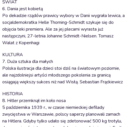
ŚWIAT
6. Dania jest kobietą
Po dekadzie rządów prawicy wybory w Danii wygrała lewica, a
socjaldemokratka Helle Thorning-Schmidt szykuje się do
objęcia teki premiera. Ale za jej plecami wyrasta już
następczyni, 27-letnia Johanne Schmidt-Nielsen. Tomasz
Walat z Kopenhagi
KULTURA
7. Duża sztuka dla małych
Polska ilustracja dla dzieci stoi dziś na światowym poziomie,
ale najzdolniejsi artyści młodszego pokolenia za granicą
osiągają większy sukces niż nad Wisłą. Sebastian Frąckiewicz
HISTORIA
8. Hitler przemknął im koło nosa
5 października 1939 r., w czasie niemieckiej defilady
zwycięstwa w Warszawie, polscy saperzy planowali zamach
na Hitlera. Gdyby tylko udało się zdetonować 500 kg trotylu,