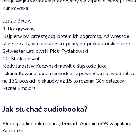
druga wojna światowa potoczyłaby się zupełnie inaczej. Emilia
Kunikowska
COŚ Z ŻYCIA
9. Rozgrywany
Najpierw był przestępcą, potem ich pogromcą. Aż wreszcie
stał się kartą w gangstersko-policyjno-prokuratorskiej grze.
Sylwester Latkowski Piotr Pytlakowski
10. Śląski desant
Kiedy Jarosław Kaczyński mówił o śląskości jako
zakamuflowanej opcji niemieckiej, z pewnością nie wiedział, że
na 132 polskich biskupów aż 15 to rdzenni Górnoślązacy.
Michał Smolorz
Jak słuchać audiobooka?
Słuchaj audiobooka na urządzeniach Android i iOS w aplikacji
Audioteki