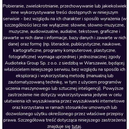
Literatura anglojęzyczna
Pobieranie, zwielokrotnianie, przechowywanie lub jakiekolwiek
inne wykorzystywanie treści dostępnych w niniejszym
Literatura faktu
serwisie - bez względu na ich charakter i sposób wyrażenia (w
szczególności lecz nie wyłącznie: słowne, słowno-muzyczne,
Literatura obyczajowa
muzyczne, audiowizualne, audialne, tekstowe, graficzne i
Literatura piękna obca
zawarte w nich dane i informacje, bazy danych i zawarte w nich
dane) oraz formę (np. literackie, publicystyczne, naukowe,
Literatura piękna polska
kartograficzne, programy komputerowe, plastyczne,
Nagrania relaksacyjne
fotograficzne) wymaga uprzedniej i jednoznacznej zgody
Audioteka Group Sp. z o.o. z siedzibą w Warszawie, będącej
Nauka języków
właścicielem niniejszego serwisu, bez względu na sposób ich
Nauki humanistyczne
eksploracji i wykorzystaną metodę (manualną lub
zautomatyzowaną technikę, w tym z użyciem programów
Podcasty i audycje
uczenia maszynowego lub sztucznej inteligencji). Powyższe
Polityka
zastrzeżenie nie dotyczy wykorzystywania jedynie w celu
ułatwienia ich wyszukiwania przez wyszukiwarki internetowe
Prasa
oraz korzystania w ramach stosunków umownych lub
Religia
dozwolonego użytku określonego przez właściwe przepisy
prawa. Szczegółowa treść dotycząca niniejszego zastrzeżenia
Romans
znajduje się
tutaj
.