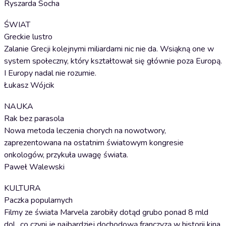
Ryszarda Socha
ŚWIAT
Greckie lustro
Zalanie Grecji kolejnymi miliardami nic nie da. Wsiąkną one w
system społeczny, który kształtował się głównie poza Europą.
I Europy nadal nie rozumie.
Łukasz Wójcik
NAUKA
Rak bez parasola
Nowa metoda leczenia chorych na nowotwory,
zaprezentowana na ostatnim światowym kongresie
onkologów, przykuła uwagę świata.
Paweł Walewski
KULTURA
Paczka popularnych
Filmy ze świata Marvela zarobiły dotąd grubo ponad 8 mld
dol., co czyni je najbardziej dochodową franczyzą w historii kina.