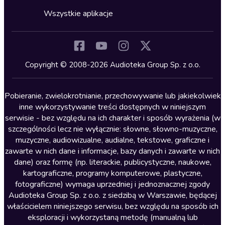
Cykle audiobooków
Horror
Wszystkie aplikacje
Inne języki
Komedia
Kryminały
Copyright © 2008-2026 Audioteka Group Sp. z o.o.
Lektury szkolne
Literatura anglojęzyczna
Pobieranie, zwielokrotnianie, przechowywanie lub jakiekolwiek
inne wykorzystywanie treści dostępnych w niniejszym
Literatura faktu
serwisie - bez względu na ich charakter i sposób wyrażenia (w
szczególności lecz nie wyłącznie: słowne, słowno-muzyczne,
Literatura obyczajowa
muzyczne, audiowizualne, audialne, tekstowe, graficzne i
Literatura piękna obca
zawarte w nich dane i informacje, bazy danych i zawarte w nich
dane) oraz formę (np. literackie, publicystyczne, naukowe,
Literatura piękna polska
kartograficzne, programy komputerowe, plastyczne,
Nagrania relaksacyjne
fotograficzne) wymaga uprzedniej i jednoznacznej zgody
Audioteka Group Sp. z o.o. z siedzibą w Warszawie, będącej
Nauka języków
właścicielem niniejszego serwisu, bez względu na sposób ich
Nauki humanistyczne
eksploracji i wykorzystaną metodę (manualną lub