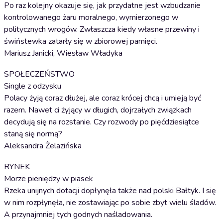
Po raz kolejny okazuje się, jak przydatne jest wzbudzanie
kontrolowanego żaru moralnego, wymierzonego w
politycznych wrogów. Zwłaszcza kiedy własne przewiny i
świństewka zatarły się w zbiorowej pamięci.
Mariusz Janicki, Wiesław Władyka
SPOŁECZEŃSTWO
Single z odzysku
Polacy żyją coraz dłużej, ale coraz krócej chcą i umieją być
razem. Nawet ci żyjący w długich, dojrzałych związkach
decydują się na rozstanie. Czy rozwody po pięćdziesiątce
staną się normą?
Aleksandra Żelazińska
RYNEK
Morze pieniędzy w piasek
Rzeka unijnych dotacji dopłynęła także nad polski Bałtyk. I się
w nim rozpłynęła, nie zostawiając po sobie zbyt wielu śladów.
A przynajmniej tych godnych naśladowania.