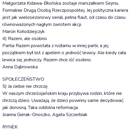
Małgorzata Kidawa-Błońska zostaje marszałkiem Sejmu.
Formalnie Drugą Osobą Rzeczpospolitej. Jej polityczna kariera
jest jak wielosezonowy serial, pełna flaut, od czasu do czasu
równoważonych nagłym zwrotem akcji.
Marcin Kołodziejczyk
4) Razem, ale osobno
Partia Razem powstała z rozłamu w innej partii, a jej
początkiem był list z apelem o jedność lewicy. Ale kiedy cała
lewica się jednoczy, Razem chce iść osobno.
Anna Dąbrowska
SPOŁECZEŃSTWO
5) Ja ciebie nie chrzczę
W naszym chrześcijańskim kraju przybywa rodzin, które nie
chrzczą dzieci. Uważają, że dzieci powinny same decydować,
jak dorosną. Taka oddolna reformacja.
Joanna Gierak-Onoszko, Agata Szczerbiak
RYNEK