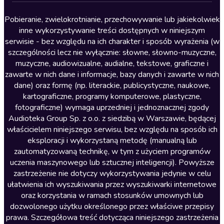
Lektury szkolne
Literatura anglojęzyczna
Pobieranie, zwielokrotnianie, przechowywanie lub jakiekolwiek
inne wykorzystywanie treści dostępnych w niniejszym
Literatura faktu
serwisie - bez względu na ich charakter i sposób wyrażenia (w
szczególności lecz nie wyłącznie: słowne, słowno-muzyczne,
Literatura obyczajowa
muzyczne, audiowizualne, audialne, tekstowe, graficzne i
Literatura piękna obca
zawarte w nich dane i informacje, bazy danych i zawarte w nich
dane) oraz formę (np. literackie, publicystyczne, naukowe,
Literatura piękna polska
kartograficzne, programy komputerowe, plastyczne,
Nagrania relaksacyjne
fotograficzne) wymaga uprzedniej i jednoznacznej zgody
Audioteka Group Sp. z o.o. z siedzibą w Warszawie, będącej
Nauka języków
właścicielem niniejszego serwisu, bez względu na sposób ich
Nauki humanistyczne
eksploracji i wykorzystaną metodę (manualną lub
zautomatyzowaną technikę, w tym z użyciem programów
Podcasty i audycje
uczenia maszynowego lub sztucznej inteligencji). Powyższe
Polityka
zastrzeżenie nie dotyczy wykorzystywania jedynie w celu
ułatwienia ich wyszukiwania przez wyszukiwarki internetowe
Prasa
oraz korzystania w ramach stosunków umownych lub
Religia
dozwolonego użytku określonego przez właściwe przepisy
prawa. Szczegółowa treść dotycząca niniejszego zastrzeżenia
Romans