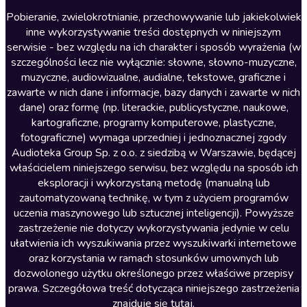
Literatura anglojęzyczna
Pobieranie, zwielokrotnianie, przechowywanie lub jakiekolwiek
inne wykorzystywanie treści dostępnych w niniejszym
Literatura faktu
serwisie - bez względu na ich charakter i sposób wyrażenia (w
szczególności lecz nie wyłącznie: słowne, słowno-muzyczne,
Literatura obyczajowa
muzyczne, audiowizualne, audialne, tekstowe, graficzne i
Literatura piękna obca
zawarte w nich dane i informacje, bazy danych i zawarte w nich
dane) oraz formę (np. literackie, publicystyczne, naukowe,
Literatura piękna polska
kartograficzne, programy komputerowe, plastyczne,
Nagrania relaksacyjne
fotograficzne) wymaga uprzedniej i jednoznacznej zgody
Audioteka Group Sp. z o.o. z siedzibą w Warszawie, będącej
Nauka języków
właścicielem niniejszego serwisu, bez względu na sposób ich
Nauki humanistyczne
eksploracji i wykorzystaną metodę (manualną lub
zautomatyzowaną technikę, w tym z użyciem programów
Podcasty i audycje
uczenia maszynowego lub sztucznej inteligencji). Powyższe
Polityka
zastrzeżenie nie dotyczy wykorzystywania jedynie w celu
ułatwienia ich wyszukiwania przez wyszukiwarki internetowe
Prasa
oraz korzystania w ramach stosunków umownych lub
Religia
dozwolonego użytku określonego przez właściwe przepisy
prawa. Szczegółowa treść dotycząca niniejszego zastrzeżenia
Romans
znajduje się
tutaj
.