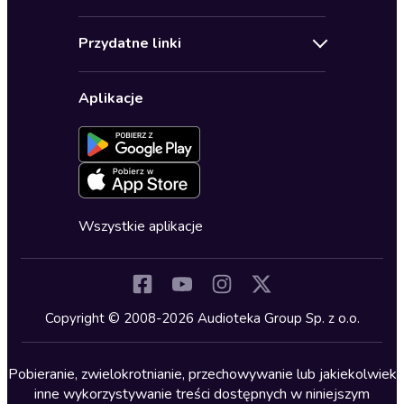
Pomoc
Audioseriale
Audioteka Klub
Regulamin
Biografie
Przydatne linki
Karnety
Polityka prywatności
Biznes, marketing, ekonomia
Wybierz wersję językową
Karty upominkowe
Ustawienia prywatności
Dla dzieci
Aplikacje
Dołącz do newslettera
Aktywuj kartę
Formularz zgłaszania nielegalnych treści
Dla młodzieży
Blog
Oferta dla firm i bibliotek
Deklaracja dostępności
Erotyczne
Zapowiedzi
Fantastyka
Cykle audiobooków
Horror
Wszystkie aplikacje
Inne języki
Komedia
Kryminały
Copyright © 2008-2026 Audioteka Group Sp. z o.o.
Lektury szkolne
Literatura anglojęzyczna
Pobieranie, zwielokrotnianie, przechowywanie lub jakiekolwiek
inne wykorzystywanie treści dostępnych w niniejszym