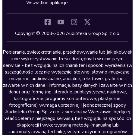
Horror
Wszystkie aplikacje
Inne języki
Komedia
Kryminały
Copyright © 2008-2026 Audioteka Group Sp. z o.o.
Lektury szkolne
Literatura anglojęzyczna
Pobieranie, zwielokrotnianie, przechowywanie lub jakiekolwiek
inne wykorzystywanie treści dostępnych w niniejszym
Literatura faktu
serwisie - bez względu na ich charakter i sposób wyrażenia (w
szczególności lecz nie wyłącznie: słowne, słowno-muzyczne,
Literatura obyczajowa
muzyczne, audiowizualne, audialne, tekstowe, graficzne i
Literatura piękna obca
zawarte w nich dane i informacje, bazy danych i zawarte w nich
dane) oraz formę (np. literackie, publicystyczne, naukowe,
Literatura piękna polska
kartograficzne, programy komputerowe, plastyczne,
Nagrania relaksacyjne
fotograficzne) wymaga uprzedniej i jednoznacznej zgody
Audioteka Group Sp. z o.o. z siedzibą w Warszawie, będącej
Nauka języków
właścicielem niniejszego serwisu, bez względu na sposób ich
Nauki humanistyczne
eksploracji i wykorzystaną metodę (manualną lub
zautomatyzowaną technikę, w tym z użyciem programów
Podcasty i audycje