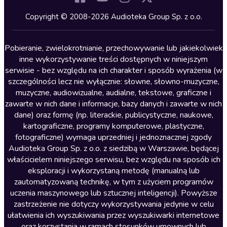
Kryminały
Copyright © 2008-2026 Audioteka Group Sp. z o.o.
Lektury szkolne
Literatura anglojęzyczna
Pobieranie, zwielokrotnianie, przechowywanie lub jakiekolwiek
inne wykorzystywanie treści dostępnych w niniejszym
Literatura faktu
serwisie - bez względu na ich charakter i sposób wyrażenia (w
szczególności lecz nie wyłącznie: słowne, słowno-muzyczne,
Literatura obyczajowa
muzyczne, audiowizualne, audialne, tekstowe, graficzne i
Literatura piękna obca
zawarte w nich dane i informacje, bazy danych i zawarte w nich
dane) oraz formę (np. literackie, publicystyczne, naukowe,
Literatura piękna polska
kartograficzne, programy komputerowe, plastyczne,
Nagrania relaksacyjne
fotograficzne) wymaga uprzedniej i jednoznacznej zgody
Audioteka Group Sp. z o.o. z siedzibą w Warszawie, będącej
Nauka języków
właścicielem niniejszego serwisu, bez względu na sposób ich
Nauki humanistyczne
eksploracji i wykorzystaną metodę (manualną lub
zautomatyzowaną technikę, w tym z użyciem programów
Podcasty i audycje
uczenia maszynowego lub sztucznej inteligencji). Powyższe
Polityka
zastrzeżenie nie dotyczy wykorzystywania jedynie w celu
ułatwienia ich wyszukiwania przez wyszukiwarki internetowe
Prasa
oraz korzystania w ramach stosunków umownych lub