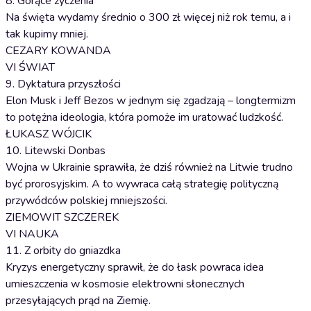
8. Gorące życzenia
Na święta wydamy średnio o 300 zł więcej niż rok temu, a i
tak kupimy mniej.
CEZARY KOWANDA
VI ŚWIAT
9. Dyktatura przyszłości
Elon Musk i Jeff Bezos w jednym się zgadzają – longtermizm
to potężna ideologia, która pomoże im uratować ludzkość.
ŁUKASZ WÓJCIK
10. Litewski Donbas
Wojna w Ukrainie sprawiła, że dziś również na Litwie trudno
być prorosyjskim. A to wywraca całą strategię polityczną
przywódców polskiej mniejszości.
ZIEMOWIT SZCZEREK
VI NAUKA
11. Z orbity do gniazdka
Kryzys energetyczny sprawił, że do łask powraca idea
umieszczenia w kosmosie elektrowni słonecznych
przesyłających prąd na Ziemię.