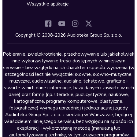
Horror
Wszystkie aplikacje
Inne języki
Komedia
Kryminały
Copyright © 2008-2026 Audioteka Group Sp. z o.o.
Lektury szkolne
Literatura anglojęzyczna
Pobieranie, zwielokrotnianie, przechowywanie lub jakiekolwiek
inne wykorzystywanie treści dostępnych w niniejszym
Literatura faktu
serwisie - bez względu na ich charakter i sposób wyrażenia (w
szczególności lecz nie wyłącznie: słowne, słowno-muzyczne,
Literatura obyczajowa
muzyczne, audiowizualne, audialne, tekstowe, graficzne i
Literatura piękna obca
zawarte w nich dane i informacje, bazy danych i zawarte w nich
dane) oraz formę (np. literackie, publicystyczne, naukowe,
Literatura piękna polska
kartograficzne, programy komputerowe, plastyczne,
Nagrania relaksacyjne
fotograficzne) wymaga uprzedniej i jednoznacznej zgody
Audioteka Group Sp. z o.o. z siedzibą w Warszawie, będącej
Nauka języków
właścicielem niniejszego serwisu, bez względu na sposób ich
Nauki humanistyczne
eksploracji i wykorzystaną metodę (manualną lub
zautomatyzowaną technikę, w tym z użyciem programów