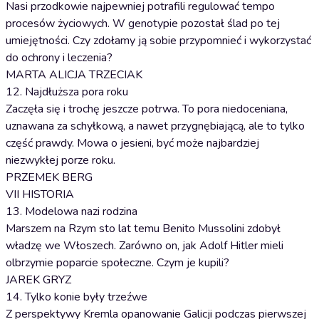
Nasi przodkowie najpewniej potrafili regulować tempo
procesów życiowych. W genotypie pozostał ślad po tej
umiejętności. Czy zdołamy ją sobie przypomnieć i wykorzystać
do ochrony i leczenia?
MARTA ALICJA TRZECIAK
12. Najdłuższa pora roku
Zaczęła się i trochę jeszcze potrwa. To pora niedoceniana,
uznawana za schyłkową, a nawet przygnębiającą, ale to tylko
część prawdy. Mowa o jesieni, być może najbardziej
niezwykłej porze roku.
PRZEMEK BERG
VII HISTORIA
13. Modelowa nazi rodzina
Marszem na Rzym sto lat temu Benito Mussolini zdobył
władzę we Włoszech. Zarówno on, jak Adolf Hitler mieli
olbrzymie poparcie społeczne. Czym je kupili?
JAREK GRYZ
14. Tylko konie były trzeźwe
Z perspektywy Kremla opanowanie Galicji podczas pierwszej