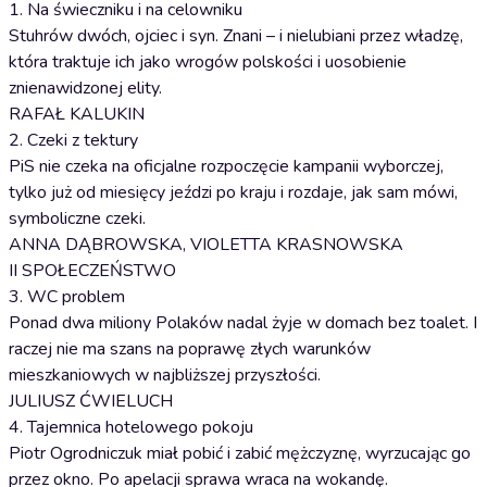
1. Na świeczniku i na celowniku
Stuhrów dwóch, ojciec i syn. Znani – i nielubiani przez władzę,
która traktuje ich jako wrogów polskości i uosobienie
znienawidzonej elity.
RAFAŁ KALUKIN
2. Czeki z tektury
PiS nie czeka na oficjalne rozpoczęcie kampanii wyborczej,
tylko już od miesięcy jeździ po kraju i rozdaje, jak sam mówi,
symboliczne czeki.
ANNA DĄBROWSKA, VIOLETTA KRASNOWSKA
II SPOŁECZEŃSTWO
3. WC problem
Ponad dwa miliony Polaków nadal żyje w domach bez toalet. I
raczej nie ma szans na poprawę złych warunków
mieszkaniowych w najbliższej przyszłości.
JULIUSZ ĆWIELUCH
4. Tajemnica hotelowego pokoju
Piotr Ogrodniczuk miał pobić i zabić mężczyznę, wyrzucając go
przez okno. Po apelacji sprawa wraca na wokandę.