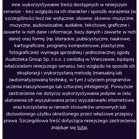
inne wykorzystywanie treści dostępnych w niniejszym
Literatura faktu
serwisie - bez względu na ich charakter i sposób wyrażenia (w
szczególności lecz nie wyłącznie: słowne, słowno-muzyczne,
Literatura obyczajowa
muzyczne, audiowizualne, audialne, tekstowe, graficzne i
Literatura piękna obca
zawarte w nich dane i informacje, bazy danych i zawarte w nich
dane) oraz formę (np. literackie, publicystyczne, naukowe,
Literatura piękna polska
kartograficzne, programy komputerowe, plastyczne,
Nagrania relaksacyjne
fotograficzne) wymaga uprzedniej i jednoznacznej zgody
Audioteka Group Sp. z o.o. z siedzibą w Warszawie, będącej
Nauka języków
właścicielem niniejszego serwisu, bez względu na sposób ich
Nauki humanistyczne
eksploracji i wykorzystaną metodę (manualną lub
zautomatyzowaną technikę, w tym z użyciem programów
Podcasty i audycje
uczenia maszynowego lub sztucznej inteligencji). Powyższe
Polityka
zastrzeżenie nie dotyczy wykorzystywania jedynie w celu
ułatwienia ich wyszukiwania przez wyszukiwarki internetowe
Prasa
oraz korzystania w ramach stosunków umownych lub
Religia
dozwolonego użytku określonego przez właściwe przepisy
prawa. Szczegółowa treść dotycząca niniejszego zastrzeżenia
Romans
znajduje się
tutaj
.
Sensacja i thriller