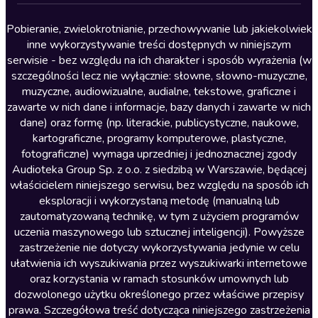
Lektury szkolne
Literatura anglojęzyczna
Pobieranie, zwielokrotnianie, przechowywanie lub jakiekolwiek
inne wykorzystywanie treści dostępnych w niniejszym
Literatura faktu
serwisie - bez względu na ich charakter i sposób wyrażenia (w
szczególności lecz nie wyłącznie: słowne, słowno-muzyczne,
Literatura obyczajowa
muzyczne, audiowizualne, audialne, tekstowe, graficzne i
Literatura piękna obca
zawarte w nich dane i informacje, bazy danych i zawarte w nich
dane) oraz formę (np. literackie, publicystyczne, naukowe,
Literatura piękna polska
kartograficzne, programy komputerowe, plastyczne,
Nagrania relaksacyjne
fotograficzne) wymaga uprzedniej i jednoznacznej zgody
Audioteka Group Sp. z o.o. z siedzibą w Warszawie, będącej
Nauka języków
właścicielem niniejszego serwisu, bez względu na sposób ich
Nauki humanistyczne
eksploracji i wykorzystaną metodę (manualną lub
zautomatyzowaną technikę, w tym z użyciem programów
Podcasty i audycje
uczenia maszynowego lub sztucznej inteligencji). Powyższe
Polityka
zastrzeżenie nie dotyczy wykorzystywania jedynie w celu
ułatwienia ich wyszukiwania przez wyszukiwarki internetowe
Prasa
oraz korzystania w ramach stosunków umownych lub
Religia
dozwolonego użytku określonego przez właściwe przepisy
prawa. Szczegółowa treść dotycząca niniejszego zastrzeżenia