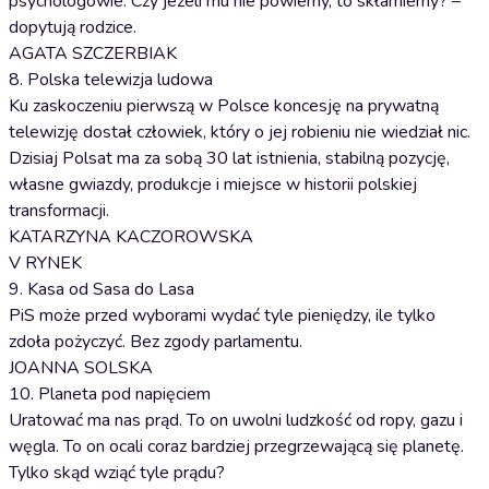
psychologowie. Czy jeżeli mu nie powiemy, to skłamiemy? –
dopytują rodzice.
AGATA SZCZERBIAK
8. Polska telewizja ludowa
Ku zaskoczeniu pierwszą w Polsce koncesję na prywatną
telewizję dostał człowiek, który o jej robieniu nie wiedział nic.
Dzisiaj Polsat ma za sobą 30 lat istnienia, stabilną pozycję,
własne gwiazdy, produkcje i miejsce w historii polskiej
transformacji.
KATARZYNA KACZOROWSKA
V RYNEK
9. Kasa od Sasa do Lasa
PiS może przed wyborami wydać tyle pieniędzy, ile tylko
zdoła pożyczyć. Bez zgody parlamentu.
JOANNA SOLSKA
10. Planeta pod napięciem
Uratować ma nas prąd. To on uwolni ludzkość od ropy, gazu i
węgla. To on ocali coraz bardziej przegrzewającą się planetę.
Tylko skąd wziąć tyle prądu?