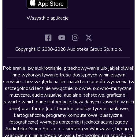
Zapowiedzi
Fantastyka
Cykle audiobooków
Horror
Wszystkie aplikacje
Inne języki
Komedia
Kryminały
Copyright © 2008-2026 Audioteka Group Sp. z o.o.
Lektury szkolne
Literatura anglojęzyczna
Pobieranie, zwielokrotnianie, przechowywanie lub jakiekolwiek
inne wykorzystywanie treści dostępnych w niniejszym
Literatura faktu
serwisie - bez względu na ich charakter i sposób wyrażenia (w
szczególności lecz nie wyłącznie: słowne, słowno-muzyczne,
Literatura obyczajowa
muzyczne, audiowizualne, audialne, tekstowe, graficzne i
Literatura piękna obca
zawarte w nich dane i informacje, bazy danych i zawarte w nich
dane) oraz formę (np. literackie, publicystyczne, naukowe,
Literatura piękna polska
kartograficzne, programy komputerowe, plastyczne,
Nagrania relaksacyjne
fotograficzne) wymaga uprzedniej i jednoznacznej zgody
Audioteka Group Sp. z o.o. z siedzibą w Warszawie, będącej
Nauka języków
właścicielem niniejszego serwisu, bez względu na sposób ich