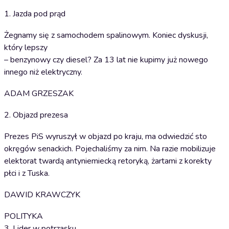
1. Jazda pod prąd
Żegnamy się z samochodem spalinowym. Koniec dyskusji,
który lepszy
– benzynowy czy diesel? Za 13 lat nie kupimy już nowego
innego niż elektryczny.
ADAM GRZESZAK
2. Objazd prezesa
Prezes PiS wyruszył w objazd po kraju, ma odwiedzić sto
okręgów senackich. Pojechaliśmy za nim. Na razie mobilizuje
elektorat twardą antyniemiecką retoryką, żartami z korekty
płci i z Tuska.
DAWID KRAWCZYK
POLITYKA
3. Lider w potrzasku