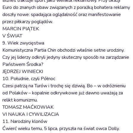
Biznes traktuje sport jako wehikuł reklamowy. Przy okazji
Euro do znanych obaw związanych z porażką bohatera reklamy
doszły nowe: spadająca oglądalność oraz manifestowanie
przez piłkarzy poglądów.
MARCIN PIĄTEK
V ŚWIAT
9. Wiek zwycięstwa
Komunistyczna Partia Chin obchodzi właśnie setne urodziny.
Czy jej liderzy odkryli jedyny skuteczny sposób na zarządzanie
Państwem Środka?
JĘDRZEJ WINIECKI
10. Południe, czyli Północ
Czesi patrzą na Turów i trochę się dziwią. Bo – w odróżnieniu
od Polaków – kopalnie odkrywkowe już dawno uważają za
relikt komunizmu.
TOMASZ MAĆKOWIAK
VI NAUKA I CYWILIZACJA
11. Narodziny klonów
Ćwierć wieku temu, 5 lipca, przyszła na świat owca Dolly.