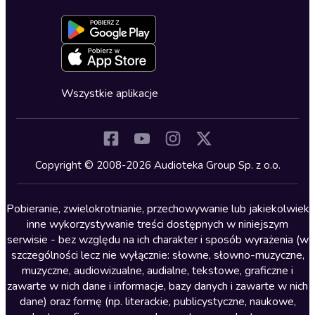
Dołącz do newslettera
Aktywuj kartę
Formularz zgłaszania nielegalnych treści
Dla młodzieży
Blog
Oferta dla firm i bibliotek
Deklaracja dostępności
Erotyczne
Zapowiedzi
Fantastyka
Cykle audiobooków
Horror
Wszystkie aplikacje
Inne języki
Komedia
Kryminały
Copyright © 2008-2026 Audioteka Group Sp. z o.o.
Lektury szkolne
Literatura anglojęzyczna
Pobieranie, zwielokrotnianie, przechowywanie lub jakiekolwiek
inne wykorzystywanie treści dostępnych w niniejszym
Literatura faktu
serwisie - bez względu na ich charakter i sposób wyrażenia (w
szczególności lecz nie wyłącznie: słowne, słowno-muzyczne,
Literatura obyczajowa
muzyczne, audiowizualne, audialne, tekstowe, graficzne i
Literatura piękna obca
zawarte w nich dane i informacje, bazy danych i zawarte w nich
dane) oraz formę (np. literackie, publicystyczne, naukowe,
Literatura piękna polska