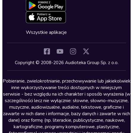
Dla młodzieży
Blog
Oferta dla firm i bibliotek
Deklaracja dostępności
Erotyczne
Zapowiedzi
Fantastyka
Cykle audiobooków
Horror
Wszystkie aplikacje
Inne języki
Komedia
Kryminały
Copyright © 2008-2026 Audioteka Group Sp. z o.o.
Lektury szkolne
Literatura anglojęzyczna
Pobieranie, zwielokrotnianie, przechowywanie lub jakiekolwiek
inne wykorzystywanie treści dostępnych w niniejszym
Literatura faktu
serwisie - bez względu na ich charakter i sposób wyrażenia (w
szczególności lecz nie wyłącznie: słowne, słowno-muzyczne,
Literatura obyczajowa
muzyczne, audiowizualne, audialne, tekstowe, graficzne i
Literatura piękna obca
zawarte w nich dane i informacje, bazy danych i zawarte w nich
dane) oraz formę (np. literackie, publicystyczne, naukowe,
Literatura piękna polska
kartograficzne, programy komputerowe, plastyczne,
Nagrania relaksacyjne