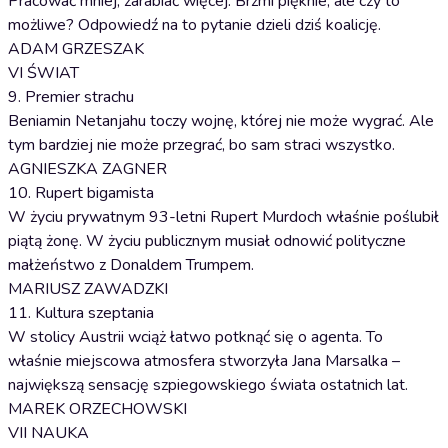
Pracować mniej, zarabiać więcej. Brzmi pięknie, ale czy to
możliwe? Odpowiedź na to pytanie dzieli dziś koalicję.
ADAM GRZESZAK
VI ŚWIAT
9. Premier strachu
Beniamin Netanjahu toczy wojnę, której nie może wygrać. Ale
tym bardziej nie może przegrać, bo sam straci wszystko.
AGNIESZKA ZAGNER
10. Rupert bigamista
W życiu prywatnym 93-letni Rupert Murdoch właśnie poślubił
piątą żonę. W życiu publicznym musiał odnowić polityczne
małżeństwo z Donaldem Trumpem.
MARIUSZ ZAWADZKI
11. Kultura szeptania
W stolicy Austrii wciąż łatwo potknąć się o agenta. To
właśnie miejscowa atmosfera stworzyła Jana Marsalka –
największą sensację szpiegowskiego świata ostatnich lat.
MAREK ORZECHOWSKI
VII NAUKA