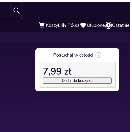
Koszyk
Półka
Ulubione
Ostatnie
Posłuchaj w całości
7,99 zł
Dodaj do koszyka