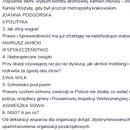
Trzęsienie ziemi, wybuch bomby atomowej, kamień milowy – oto 
Karola Wojtyłę, gdy był jeszcze metropolitą krakowskim.
JOANNA PODGÓRSKA
II POLITYKA
3. Jak chcą wygrać
Prawo i Sprawiedliwość ma już strategię na nadchodzące wybory
MARIUSZ JANICKI
III SPOŁECZEŃSTWO
4. Niebezpieczne związki
Przy okazji ożywającej raz po raz dyskusji, jak ukrócić mobbing 
rozkwita za zgodą obu stron?
EWA WILK
5. Schronisko pod psem
Prawny system ochrony zwierząt w Polsce nie działa, co widać 
policja, urzędnicy gminy i Powiatowej Inspekcji Weterynaryjnej 
AGNIESZKA SOWA
6. NGO? A po co?
Od deklaracji wsparcia dla organizacji dotąd „dyskryminowanych”
upaństwowienia organizacji pozarządowych.