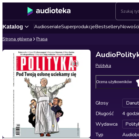
Audioseriale
Superprodukcje
Bestsellery
Nowości
Katalog
Strona główna
Prasa
AudioPolity
Polityka
Ocena użytkowników
Głosy
Danut
Długość
4 godzi
Wydawca
Polity
Typ
Audiobo