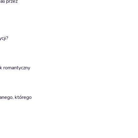
li przez
cji?
zek romantyczny
wanego, którego