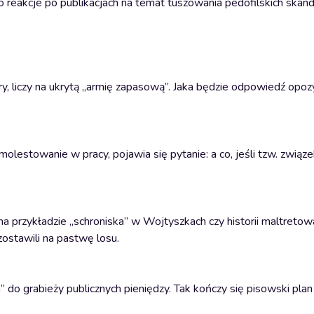
reakcje po publikacjach na temat tuszowania pedofilskich skanda
, liczy na ukrytą „armię zapasową”. Jaka będzie odpowiedź opozy
i molestowanie w pracy, pojawia się pytanie: a co, jeśli tzw. zwią
na przykładzie „schroniska” w Wojtyszkach czy historii maltreto
zostawili na pastwę losu.
 do grabieży publicznych pieniędzy. Tak kończy się pisowski plan