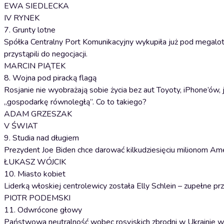
EWA SIEDLECKA
IV RYNEK
7. Grunty lotne
Spółka Centralny Port Komunikacyjny wykupiła już pod megalot
przystąpili do negocjacji.
MARCIN PIĄTEK
8. Wojna pod piracką flagą
Rosjanie nie wyobrażają sobie życia bez aut Toyoty, iPhone’ów,
„gospodarkę równoległą”. Co to takiego?
ADAM GRZESZAK
V ŚWIAT
9. Studia nad długiem
Prezydent Joe Biden chce darować kilkudziesięciu milionom Am
ŁUKASZ WÓJCIK
10. Miasto kobiet
Liderką włoskiej centrolewicy została Elly Schlein – zupełne pr
PIOTR PODEMSKI
11. Odwrócone głowy
Państwowa neutralność wobec rosyjskich zbrodni w Ukrainie wyd