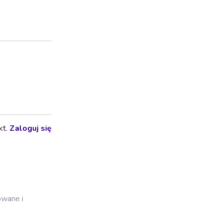
kt.
Zaloguj się
owane i