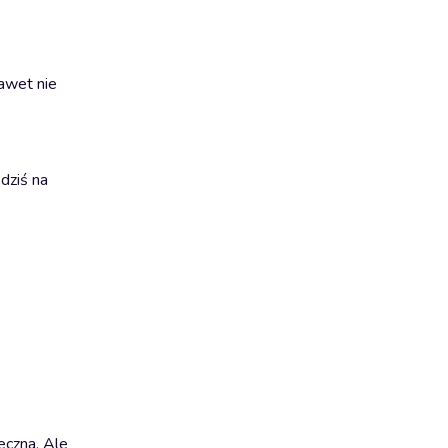
awet nie
dziś na
eczna. Ale