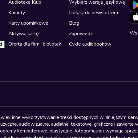
Audioteka Klub
Wybierz wersję językową
Karnety
Dołącz do newslettera
Karty upominkowe
Blog
Wsz
Aktywuj kartę
Zapowiedzi
Oferta dla firm i bibliotek
Cykle audiobooków
i
olwiek inne wykorzystywanie treści dostępnych w niniejszym serwi
yczne, audiowizualne, audialne, tekstowe, graficzne i zawarte w 
, programy komputerowe, plastyczne, fotograficzne) wymaga uprzedn
względu na sposób ich eksploracji i wykorzystaną metodę (manu