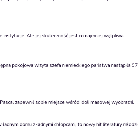
 instytucje. Ale jej skuteczność jest co najmniej wątpliwa.
stępna pokojowa wizyta szefa niemieckiego państwa nastąpiła 970(
 Pascal zapewnił sobie miejsce wśród idoli masowej wyobraźni.
 w ładnym domu z ładnymi chłopcami, to nowy hit literatury młod