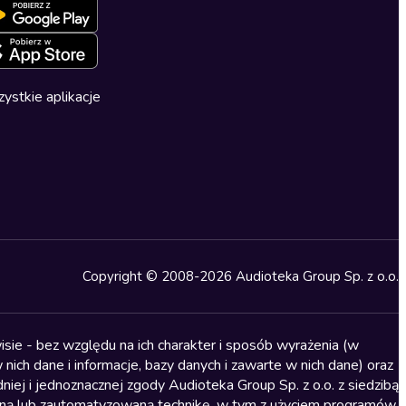
ystkie aplikacje
Copyright © 2008-2026 Audioteka Group Sp. z o.o.
sie - bez względu na ich charakter i sposób wyrażenia (w
nich dane i informacje, bazy danych i zawarte w nich dane) oraz
iej i jednoznacznej zgody Audioteka Group Sp. z o.o. z siedzibą
alną lub zautomatyzowaną technikę, w tym z użyciem programów