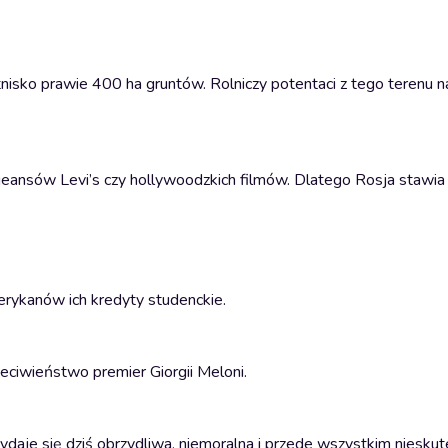
nisko prawie 400 ha gruntów. Rolniczy potentaci z tego terenu n
 jeansów Levi’s czy hollywoodzkich filmów. Dlatego Rosja stawia 
erykanów ich kredyty studenckie.
zeciwieństwo premier Giorgii Meloni.
aje się dziś obrzydliwa, niemoralna i przede wszystkim nieskut