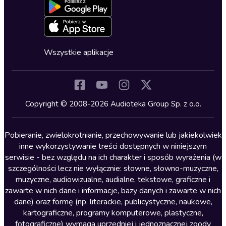
Blog
Oferta dla firm i bibliotek
Deklaracja dostępności
Erotyczne
Zapowiedzi
Fantastyka
Cykle audiobooków
Horror
Wszystkie aplikacje
Inne języki
Komedia
Kryminały
Copyright © 2008-2026 Audioteka Group Sp. z o.o.
Lektury szkolne
Literatura anglojęzyczna
Pobieranie, zwielokrotnianie, przechowywanie lub jakiekolwiek
inne wykorzystywanie treści dostępnych w niniejszym
Literatura faktu
serwisie - bez względu na ich charakter i sposób wyrażenia (w
szczególności lecz nie wyłącznie: słowne, słowno-muzyczne,
Literatura obyczajowa
muzyczne, audiowizualne, audialne, tekstowe, graficzne i
Literatura piękna obca
zawarte w nich dane i informacje, bazy danych i zawarte w nich
dane) oraz formę (np. literackie, publicystyczne, naukowe,
Literatura piękna polska
kartograficzne, programy komputerowe, plastyczne,
Nagrania relaksacyjne
fotograficzne) wymaga uprzedniej i jednoznacznej zgody