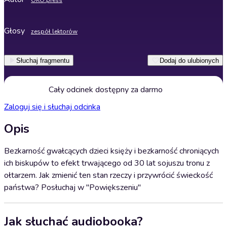
OKO.press
Głosy
zespół lektorów
Słuchaj fragmentu
Dodaj do ulubionych
Cały odcinek dostępny za darmo
Zaloguj się i słuchaj odcinka
Opis
Bezkarność gwałcących dzieci księży i bezkarność chroniących
ich biskupów to efekt trwającego od 30 lat sojuszu tronu z
ołtarzem. Jak zmienić ten stan rzeczy i przywrócić świeckość
państwa? Posłuchaj w "Powiększeniu"
Jak słuchać audiobooka?