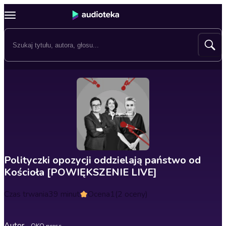
Polityczki opozycji oddzielają państwo od
Kościoła [POWIĘKSZENIE LIVE]
Czas trwania
39 minut
Ocena
1
(2 oceny)
Autor