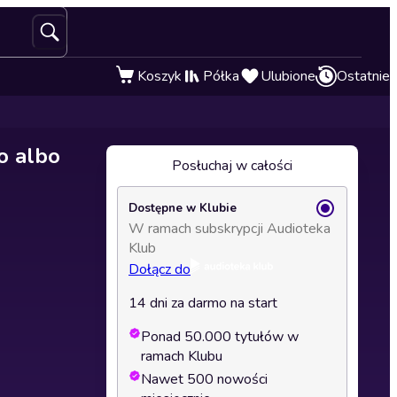
Koszyk
Półka
Ulubione
Ostatnie
o albo
Posłuchaj w całości
Dostępne w Klubie
W ramach subskrypcji Audioteka
Klub
Dołącz do
14 dni za darmo na start
Ponad 50.000 tytułów w
ramach Klubu
Nawet 500 nowości