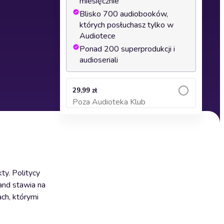
miesięcznie
Blisko 700 audiobooków,
których posłuchasz tylko w
Audiotece
Ponad 200 superprodukcji i
audioseriali
29,99 zł
Poza Audioteka Klub
Dodaj do koszyka
y. Politycy
land stawia na
ach, którymi