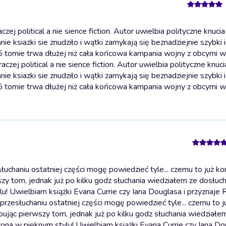
ej political a nie sience fiction. Autor uwielbia polityczne knucia
ie ksiazki sie znudziło i wątki zamykają się beznadziejnie szybk
 5 tomie trwa dłużej niż cała końcowa kampania wojny z obcymi 
raczej political a nie sience fiction. Autor uwielbia polityczne knuc
ie ksiazki sie znudziło i wątki zamykają się beznadziejnie szybk
 5 tomie trwa dłużej niż cała końcowa kampania wojny z obcymi 
haniu ostatniej części mogę powiedzieć tyle... czemu to już kon
zy tom, jednak już po kilku godz słuchania wiedziałem ze dosłuc
! Uwielbiam książki Evana Currie czy Iana Douglasa i przyznaje R
przesłuchaniu ostatniej części mogę powiedzieć tyle... czemu to j
pując pierwszy tom, jednak już po kilku godz słuchania wiedziałe
na w pięknym stylu! Uwielbiam książki Evana Currie czy Iana Do