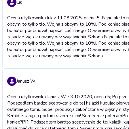
luk
Ocena użytkownika luk z 11.08.2025, ocena 5; Fajne ale to racz
obcymi to tylko tło. Wojna z obcymi to 10%!. Pod koniec pisan
bo autor postanowił napisać coś innego. Otwieranie drzwi w
zasadzie wątek urwany bez wyjaśnienia. Szkoda.
Fajne ale to 
obcymi to tylko tło. Wojna z obcymi to 10%!. Pod koniec pisan
bo autor postanowił napisać coś innego. Otwieranie drzwi w
zasadzie wątek urwany bez wyjaśnienia. Szkoda.
Janusz W
Ocena użytkownika Janusz W z 3.10.2020, ocena 5; Po przesłuc
Podszedłem bardzo sceptycznie do tej książki kupując pierws
ostatniego tomu. Super produkcja zakończona w pięknym stylu
Szmidt staną na podium razem z nimi! Serdecznie polecam
Po 
koniec?!?!?! Podszedłem bardzo sceptycznie do tej książki ku
dosłuchać do koca ostatniego tomu. Super produkcja zakończo