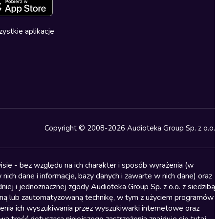
ystkie aplikacje
Copyright © 2008-2026 Audioteka Group Sp. z o.o.
sie - bez względu na ich charakter i sposób wyrażenia (w
nich dane i informacje, bazy danych i zawarte w nich dane) oraz
iej i jednoznacznej zgody Audioteka Group Sp. z o.o. z siedzibą
alną lub zautomatyzowaną technikę, w tym z użyciem programów
ienia ich wyszukiwania przez wyszukiwarki internetowe oraz
treść dotycząca niniejszego zastrzeżenia znajduje się
tutaj
.