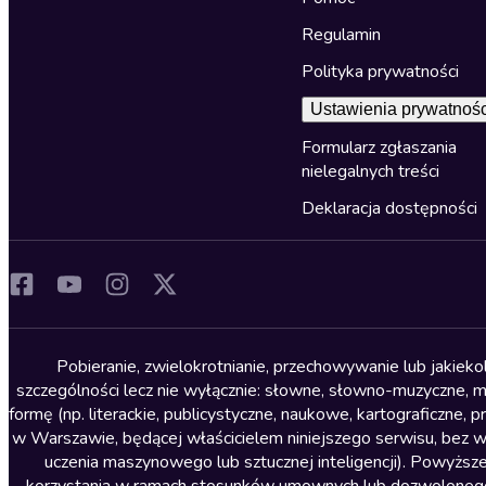
Regulamin
Polityka prywatności
Ustawienia prywatnośc
Formularz zgłaszania
nielegalnych treści
Deklaracja dostępności
Pobieranie, zwielokrotnianie, przechowywanie lub jakiek
szczególności lecz nie wyłącznie: słowne, słowno-muzyczne, muz
formę (np. literackie, publicystyczne, naukowe, kartograficzne
w Warszawie, będącej właścicielem niniejszego serwisu, bez 
uczenia maszynowego lub sztucznej inteligencji). Powyższe
korzystania w ramach stosunków umownych lub dozwolonego u