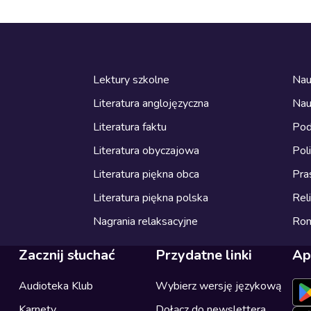
Lektury szkolne
Nau
Literatura anglojęzyczna
Nau
Literatura faktu
Pod
Literatura obyczajowa
Pol
Literatura piękna obca
Pra
Literatura piękna polska
Reli
Nagrania relaksacyjne
Ro
Zacznij słuchać
Przydatne linki
Ap
Audioteka Klub
Wybierz wersję językową
Karnety
Dołącz do newslettera