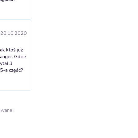
20.10.2020
ak ktoś już
hanger. Gdzie
ytał 3
 5-a część?
owane i