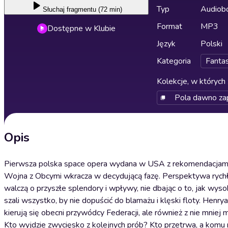
Typ
Audiobo
Słuchaj
fragmentu (72 min)
Format
MP3
Dostępne w Klubie
Język
Polski
Kategoria
Fanta
Kolekcje, w których 
Pola dawno za
Opis
Pierwsza polska space opera wydana w USA z rekomendacjami N
Wojna z Obcymi wkracza w decydującą fazę. Perspektywa rychł
walczą o przyszłe splendory i wpływy, nie dbając o to, jak wysok
szali wszystko, by nie dopuścić do blamażu i klęski floty. Henr
kierują się obecni przywódcy Federacji, ale również z nie mnie
Kto wyjdzie zwycięsko z kolejnych prób? Kto przetrwa, a komu