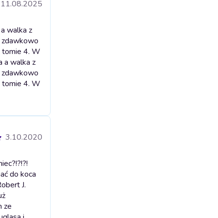
11.08.2025
 a walka z
i i zdawkowo
w tomie 4. W
ia a walka z
i i zdawkowo
w tomie 4. W
3.10.2020
iec?!?!?!
hać do koca
obert J.
uż
m ze
uglasa i