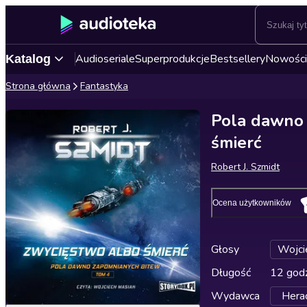
Audioseriale
Superprodukcje
Bestsellery
Nowości
Katalog
Strona główna
Fantastyka
Pola dawno 
śmierć
Robert J. Szmidt
Ocena użytkowników
Głosy
Wojci
Długość
12 godz
Wydawca
Herac