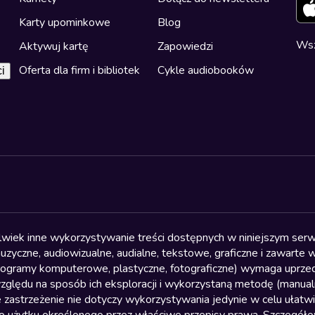
Karty upominkowe
Blog
Wsz
Aktywuj kartę
Zapowiedzi
Oferta dla firm i bibliotek
Cykle audiobooków
i
olwiek inne wykorzystywanie treści dostępnych w niniejszym serwi
yczne, audiowizualne, audialne, tekstowe, graficzne i zawarte w 
, programy komputerowe, plastyczne, fotograficzne) wymaga uprzedn
względu na sposób ich eksploracji i wykorzystaną metodę (manu
 zastrzeżenie nie dotyczy wykorzystywania jedynie w celu ułatw
żytku określonego przez właściwe przepisy prawa. Szczegółowa 