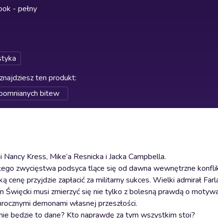
ok - pełny
styka
znajdziesz ten produkt
:
pomnianych bitew
ancy Kress, Mike’a Resnicka i Jacka Campbella.
ego zwycięstwa podsyca tlące się od dawna wewnętrzne konflikt
ą cenę przyjdzie zapłacić za militarny sukces. Wielki admirał Far
yan Święcki musi zmierzyć się nie tylko z bolesną prawdą o motyw
j mrocznymi demonami własnej przeszłości.
 nie będzie to dane? Kto naprawdę za tym wszystkim stoi?