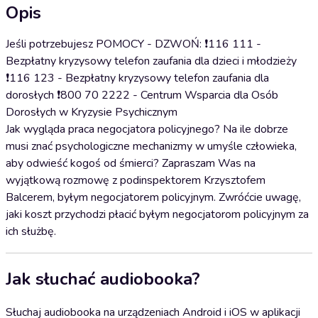
Opis
Jeśli potrzebujesz POMOCY - DZWOŃ: ❗️116 111 -
Bezpłatny kryzysowy telefon zaufania dla dzieci i młodzieży
❗️116 123 - Bezpłatny kryzysowy telefon zaufania dla
dorosłych ❗️800 70 2222 - Centrum Wsparcia dla Osób
Dorosłych w Kryzysie Psychicznym
Jak wygląda praca negocjatora policyjnego? Na ile dobrze
musi znać psychologiczne mechanizmy w umyśle człowieka,
aby odwieść kogoś od śmierci? Zapraszam Was na
wyjątkową rozmowę z podinspektorem Krzysztofem
Balcerem, byłym negocjatorem policyjnym. Zwróćcie uwagę,
jaki koszt przychodzi płacić byłym negocjatorom policyjnym za
ich służbę.
Jak słuchać audiobooka?
Słuchaj audiobooka na urządzeniach Android i iOS w aplikacji