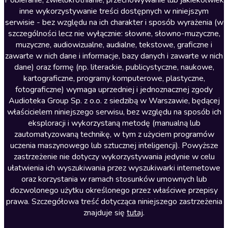
Literatura anglojęzyczna
Pobieranie, zwielokrotnianie, przechowywanie lub jakiekolwiek
inne wykorzystywanie treści dostępnych w niniejszym
Literatura faktu
serwisie - bez względu na ich charakter i sposób wyrażenia (w
szczególności lecz nie wyłącznie: słowne, słowno-muzyczne,
Literatura obyczajowa
muzyczne, audiowizualne, audialne, tekstowe, graficzne i
Literatura piękna obca
zawarte w nich dane i informacje, bazy danych i zawarte w nich
dane) oraz formę (np. literackie, publicystyczne, naukowe,
Literatura piękna polska
kartograficzne, programy komputerowe, plastyczne,
Nagrania relaksacyjne
fotograficzne) wymaga uprzedniej i jednoznacznej zgody
Audioteka Group Sp. z o.o. z siedzibą w Warszawie, będącej
Nauka języków
właścicielem niniejszego serwisu, bez względu na sposób ich
Nauki humanistyczne
eksploracji i wykorzystaną metodę (manualną lub
zautomatyzowaną technikę, w tym z użyciem programów
Podcasty i audycje
uczenia maszynowego lub sztucznej inteligencji). Powyższe
Polityka
zastrzeżenie nie dotyczy wykorzystywania jedynie w celu
ułatwienia ich wyszukiwania przez wyszukiwarki internetowe
Prasa
oraz korzystania w ramach stosunków umownych lub
Religia
dozwolonego użytku określonego przez właściwe przepisy
prawa. Szczegółowa treść dotycząca niniejszego zastrzeżenia
Romans
znajduje się
tutaj
.
Sensacja i thriller