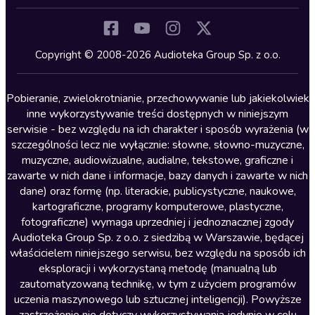
Inne języki
Komedia
Kryminały
Copyright © 2008-2026 Audioteka Group Sp. z o.o.
Lektury szkolne
Literatura anglojęzyczna
Pobieranie, zwielokrotnianie, przechowywanie lub jakiekolwiek
inne wykorzystywanie treści dostępnych w niniejszym
Literatura faktu
serwisie - bez względu na ich charakter i sposób wyrażenia (w
szczególności lecz nie wyłącznie: słowne, słowno-muzyczne,
Literatura obyczajowa
muzyczne, audiowizualne, audialne, tekstowe, graficzne i
Literatura piękna obca
zawarte w nich dane i informacje, bazy danych i zawarte w nich
dane) oraz formę (np. literackie, publicystyczne, naukowe,
Literatura piękna polska
kartograficzne, programy komputerowe, plastyczne,
Nagrania relaksacyjne
fotograficzne) wymaga uprzedniej i jednoznacznej zgody
Audioteka Group Sp. z o.o. z siedzibą w Warszawie, będącej
Nauka języków
właścicielem niniejszego serwisu, bez względu na sposób ich
Nauki humanistyczne
eksploracji i wykorzystaną metodę (manualną lub
zautomatyzowaną technikę, w tym z użyciem programów
Podcasty i audycje
uczenia maszynowego lub sztucznej inteligencji). Powyższe
Polityka