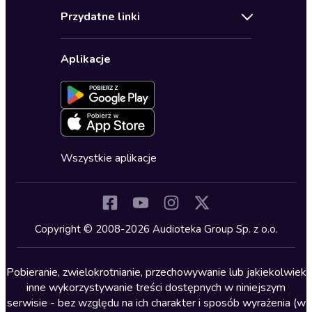
Audioteka Klub
Regulamin
Biografie
Przydatne linki
Karnety
Polityka prywatności
Biznes, marketing, ekonomia
Wybierz wersję językową
Karty upominkowe
Ustawienia prywatności
Dla dzieci
Aplikacje
Dołącz do newslettera
Aktywuj kartę
Formularz zgłaszania nielegalnych treści
Dla młodzieży
Blog
Oferta dla firm i bibliotek
Deklaracja dostępności
Erotyczne
Zapowiedzi
Fantastyka
Cykle audiobooków
Horror
Wszystkie aplikacje
Inne języki
Komedia
Kryminały
Copyright © 2008-2026 Audioteka Group Sp. z o.o.
Lektury szkolne
Literatura anglojęzyczna
Pobieranie, zwielokrotnianie, przechowywanie lub jakiekolwiek
inne wykorzystywanie treści dostępnych w niniejszym
Literatura faktu
serwisie - bez względu na ich charakter i sposób wyrażenia (w