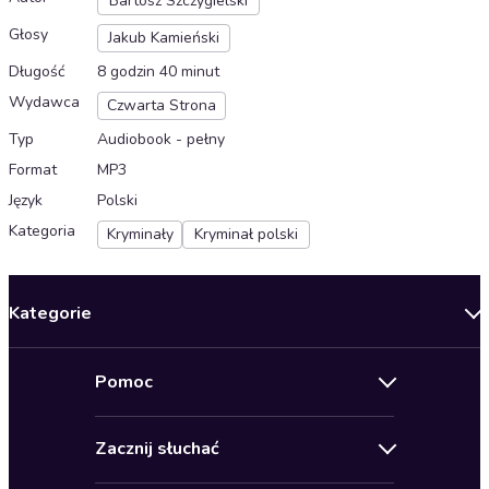
Bartosz Szczygielski
Głosy
Jakub Kamieński
Długość
8 godzin 40 minut
Wydawca
Czwarta Strona
Typ
Audiobook - pełny
Format
MP3
Język
Polski
Kategoria
Kryminały
Kryminał polski
Kategorie
Nowości
Pomoc
Oferty specjalne
Kontakt
Bestsellery
Zacznij słuchać
Pomoc
Audioseriale