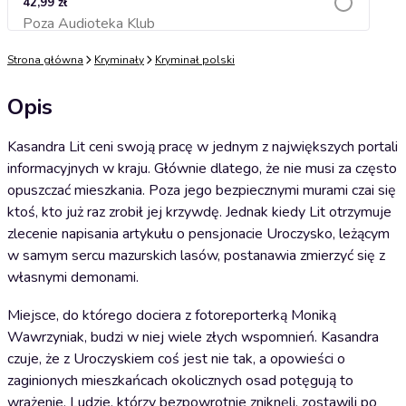
42,99 zł
Poza Audioteka Klub
Dodaj do koszyka
Strona główna
Kryminały
Kryminał polski
Opis
Kasandra Lit ceni swoją pracę w jednym z największych portali
informacyjnych w kraju. Głównie dlatego, że nie musi za często
opuszczać mieszkania. Poza jego bezpiecznymi murami czai się
ktoś, kto już raz zrobił jej krzywdę. Jednak kiedy Lit otrzymuje
zlecenie napisania artykułu o pensjonacie Uroczysko, leżącym
w samym sercu mazurskich lasów, postanawia zmierzyć się z
własnymi demonami.
Miejsce, do którego dociera z fotoreporterką Moniką
Wawrzyniak, budzi w niej wiele złych wspomnień. Kasandra
czuje, że z Uroczyskiem coś jest nie tak, a opowieści o
zaginionych mieszkańcach okolicznych osad potęgują to
wrażenie. Ludzie, którzy bezpowrotnie zniknęli, zostawili po