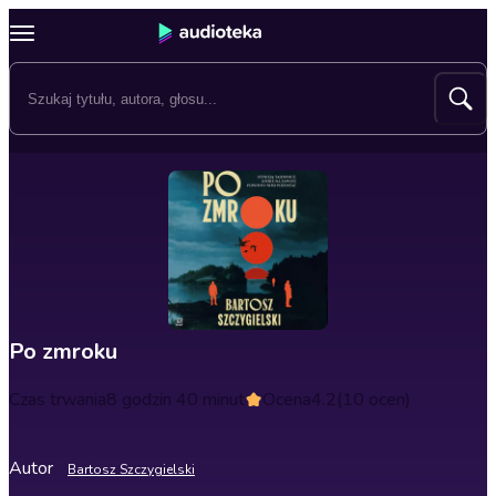
Po zmroku
Czas trwania
8 godzin 40 minut
Ocena
4.2
(10 ocen)
Autor
Bartosz Szczygielski