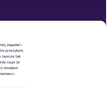
niej zagadać i
óre przeżyłem,
e zawsze tak
edy czuje że
eż chciałem
ieniasz i