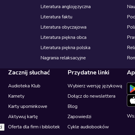
Literatura anglojęzyczna
Nau
Literatura faktu
Pod
Literatura obyczajowa
Pol
Literatura piękna obca
Pra
Literatura piękna polska
Reli
Nagrania relaksacyjne
Ro
Zacznij słuchać
Przydatne linki
Ap
Audioteka Klub
Wybierz wersję językową
Karnety
Dołącz do newslettera
Karty upominkowe
Blog
Wsz
Aktywuj kartę
Zapowiedzi
Oferta dla firm i bibliotek
Cykle audiobooków
i