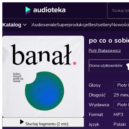
Audioseriale
Superprodukcje
Bestsellery
Nowości
Katalog
po co o sobi
Piotr Białasiewicz
Ocena użytkowników
Głosy
Piotr 
Długość
29 min
Wydawca
Piotr 
Format
MP3
Język
Polski
Słuchaj
fragmentu (2 min)