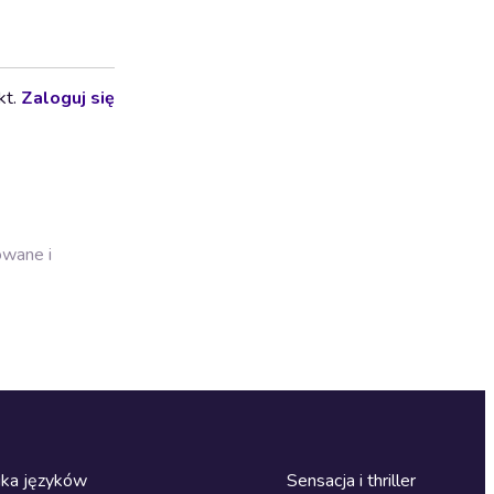
kt.
Zaloguj się
owane i
ka języków
Sensacja i thriller