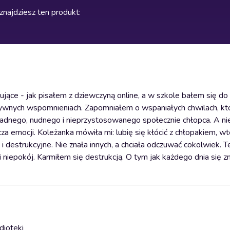
znajdziesz ten produkt
:
ujące - jak pisałem z dziewczyną online, a w szkole bałem się do 
ywnych wspomnieniach. Zapomniałem o wspaniałych chwilach, kt
adnego, nudnego i nieprzystosowanego społecznie chłopca. A ni
za emocji. Koleżanka mówiła mi: lubię się kłócić z chłopakiem, wt
 i destrukcyjne. Nie znała innych, a chciała odczuwać cokolwiek. T
niepokój. Karmiłem się destrukcją. O tym jak każdego dnia się zm
dioteki