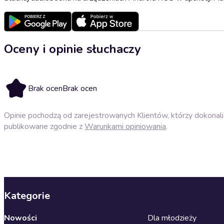
Oceny i opinie słuchaczy
Brak ocen
Brak ocen
Opinie pochodzą od zarejestrowanych Klientów, którzy dokonali 
publikowane zgodnie z
Warunkami opiniowania
.
Kategorie
Nowości
Dla młodzieży