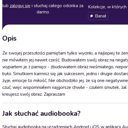
lub
zaloguj się
i słuchaj całego odcinka za
Kolekcje, w których 
darmo
Banał
Opis
Ze swojej przeszłości pamiętam tylko wycinki, a najlepiej te żen
nie mówiłem jej nawet cześć. Budowałem swój obraz na negat
wyparłem je z pamięci - zbudowałem obraz nieśmiałego, niepor
było. Smutkiem karmisz się jak sukcesem, jedno i drugie dostarc
żyje, emocje to miłość. Nie obchodziło jej, że są one negatywne
czuć, więc wspomniałem najgorsze chwile - czułem smutek, żal i 
kreujesz swój obraz. Zapraszam
Jak słuchać audiobooka?
Słuchaj audiobooka na urządzeniach Android i iOS w aplikacji Au