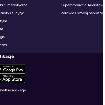
ki humanistyczne
Superprodukcje Audioteki
casty i audycje
Zdrowie i rozwój osobisty
ityka
sa
gia
mans
likacje
ystkie aplikacje