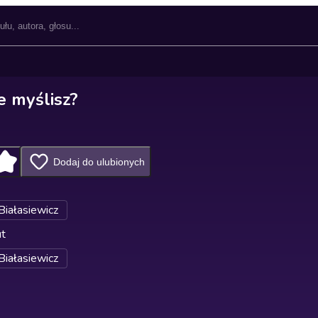
e myślisz?
Dodaj do ulubionych
Białasiewicz
ut
Białasiewicz