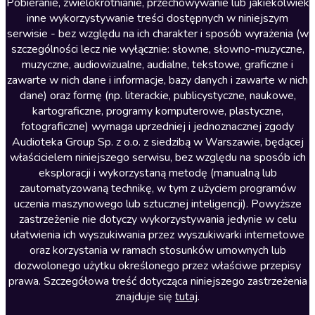
Literatura anglojęzyczna
Pobieranie, zwielokrotnianie, przechowywanie lub jakiekolwiek
inne wykorzystywanie treści dostępnych w niniejszym
Literatura faktu
serwisie - bez względu na ich charakter i sposób wyrażenia (w
szczególności lecz nie wyłącznie: słowne, słowno-muzyczne,
Literatura obyczajowa
muzyczne, audiowizualne, audialne, tekstowe, graficzne i
Literatura piękna obca
zawarte w nich dane i informacje, bazy danych i zawarte w nich
dane) oraz formę (np. literackie, publicystyczne, naukowe,
Literatura piękna polska
kartograficzne, programy komputerowe, plastyczne,
Nagrania relaksacyjne
fotograficzne) wymaga uprzedniej i jednoznacznej zgody
Audioteka Group Sp. z o.o. z siedzibą w Warszawie, będącej
Nauka języków
właścicielem niniejszego serwisu, bez względu na sposób ich
Nauki humanistyczne
eksploracji i wykorzystaną metodę (manualną lub
zautomatyzowaną technikę, w tym z użyciem programów
Podcasty i audycje
uczenia maszynowego lub sztucznej inteligencji). Powyższe
Polityka
zastrzeżenie nie dotyczy wykorzystywania jedynie w celu
ułatwienia ich wyszukiwania przez wyszukiwarki internetowe
Prasa
oraz korzystania w ramach stosunków umownych lub
Religia
dozwolonego użytku określonego przez właściwe przepisy
prawa. Szczegółowa treść dotycząca niniejszego zastrzeżenia
Romans
znajduje się
tutaj
.
Sensacja i thriller