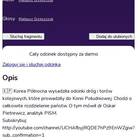
Mateusz Grzeszczuk
Głosy
Mateusz Grzeszczuk
Słuchaj fragmentu
Dodaj do ulubionych
Cały odcinek dostępny za darmo
Zaloguj się i słuchaj odcinka
Opis
🇰🇵 Korea Północna wysadziła odcinki dróg i torów
kolejowych, które prowadziły do Korei Południowej. Chodzi o
całkowite rozdzielenie państw. O tym mówił dr Oskar
Pietrewicz, analityk PISM.
Subskrybuj:
http://youtube.com/channel/UCHAfbyjRQDE7hPz9EnWZgiw?
sub_confirmation=1