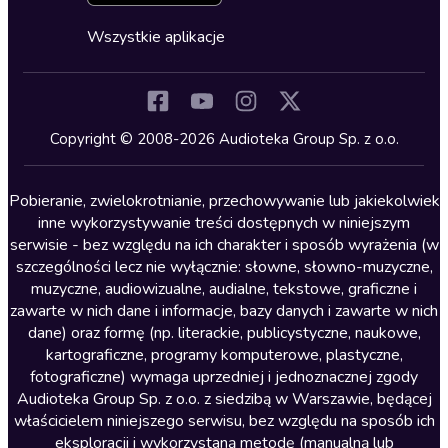
Cykle audiobooków
Horror
Wszystkie aplikacje
Inne języki
Komedia
Kryminały
Copyright © 2008-2026 Audioteka Group Sp. z o.o.
Lektury szkolne
Literatura anglojęzyczna
Pobieranie, zwielokrotnianie, przechowywanie lub jakiekolwiek
inne wykorzystywanie treści dostępnych w niniejszym
Literatura faktu
serwisie - bez względu na ich charakter i sposób wyrażenia (w
szczególności lecz nie wyłącznie: słowne, słowno-muzyczne,
Literatura obyczajowa
muzyczne, audiowizualne, audialne, tekstowe, graficzne i
Literatura piękna obca
zawarte w nich dane i informacje, bazy danych i zawarte w nich
dane) oraz formę (np. literackie, publicystyczne, naukowe,
Literatura piękna polska
kartograficzne, programy komputerowe, plastyczne,
Nagrania relaksacyjne
fotograficzne) wymaga uprzedniej i jednoznacznej zgody
Audioteka Group Sp. z o.o. z siedzibą w Warszawie, będącej
Nauka języków
właścicielem niniejszego serwisu, bez względu na sposób ich
Nauki humanistyczne
eksploracji i wykorzystaną metodę (manualną lub