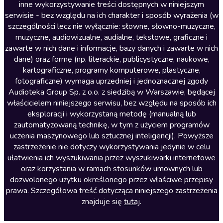
inne wykorzystywanie treści dostępnych w niniejszym
Literatura faktu
serwisie - bez względu na ich charakter i sposób wyrażenia (w
szczególności lecz nie wyłącznie: słowne, słowno-muzyczne,
Literatura obyczajowa
muzyczne, audiowizualne, audialne, tekstowe, graficzne i
Literatura piękna obca
zawarte w nich dane i informacje, bazy danych i zawarte w nich
dane) oraz formę (np. literackie, publicystyczne, naukowe,
Literatura piękna polska
kartograficzne, programy komputerowe, plastyczne,
Nagrania relaksacyjne
fotograficzne) wymaga uprzedniej i jednoznacznej zgody
Audioteka Group Sp. z o.o. z siedzibą w Warszawie, będącej
Nauka języków
właścicielem niniejszego serwisu, bez względu na sposób ich
Nauki humanistyczne
eksploracji i wykorzystaną metodę (manualną lub
zautomatyzowaną technikę, w tym z użyciem programów
Podcasty i audycje
uczenia maszynowego lub sztucznej inteligencji). Powyższe
Polityka
zastrzeżenie nie dotyczy wykorzystywania jedynie w celu
ułatwienia ich wyszukiwania przez wyszukiwarki internetowe
Prasa
oraz korzystania w ramach stosunków umownych lub
Religia
dozwolonego użytku określonego przez właściwe przepisy
prawa. Szczegółowa treść dotycząca niniejszego zastrzeżenia
Romans
znajduje się
tutaj
.
Sensacja i thriller