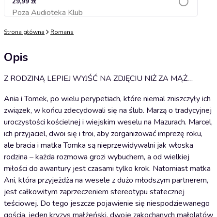
29,99 zł
Poza Audioteka Klub
Dodaj do koszyka
Strona główna
Romans
Opis
Z RODZINĄ LEPIEJ WYJŚĆ NA ZDJĘCIU NIŻ ZA MĄŻ…
Ania i Tomek, po wielu perypetiach, które niemal zniszczyły ich
związek, w końcu zdecydowali się na ślub. Marzą o tradycyjnej
uroczystości kościelnej i wiejskim weselu na Mazurach. Marcel,
ich przyjaciel, dwoi się i troi, aby zorganizować imprezę roku,
ale bracia i matka Tomka są nieprzewidywalni jak włoska
rodzina – każda rozmowa grozi wybuchem, a od wielkiej
miłości do awantury jest czasami tylko krok. Natomiast matka
Ani, która przyjeżdża na wesele z dużo młodszym partnerem,
jest całkowitym zaprzeczeniem stereotypu statecznej
teściowej. Do tego jeszcze pojawienie się niespodziewanego
gościa, jeden kryzys małżeński, dwoje zakochanych małolatów