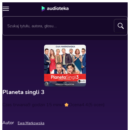
Planeta singli 3
Czas trwania
9 godzin 15 minut
Ocena
4.4
(5 ocen)
Autor
Ewa Markowska