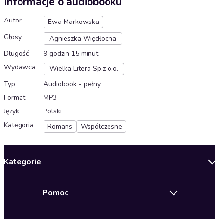
Informacje o audiobooku
Autor
Ewa Markowska
Głosy
Agnieszka Więdłocha
Długość
9 godzin 15 minut
Wydawca
Wielka Litera Sp.z o.o.
Typ
Audiobook - pełny
Format
MP3
Język
Polski
Kategoria
Romans
Współczesne
Kategorie
Nowości
Pomoc
Oferty specjalne
Kontakt
Bestsellery