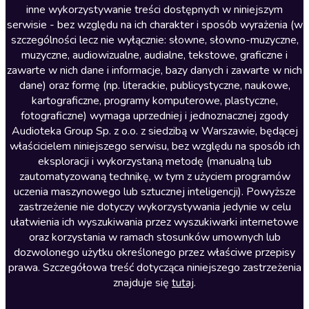
inne wykorzystywanie treści dostępnych w niniejszym
Literatura faktu
serwisie - bez względu na ich charakter i sposób wyrażenia (w
szczególności lecz nie wyłącznie: słowne, słowno-muzyczne,
Literatura obyczajowa
muzyczne, audiowizualne, audialne, tekstowe, graficzne i
Literatura piękna obca
zawarte w nich dane i informacje, bazy danych i zawarte w nich
dane) oraz formę (np. literackie, publicystyczne, naukowe,
Literatura piękna polska
kartograficzne, programy komputerowe, plastyczne,
Nagrania relaksacyjne
fotograficzne) wymaga uprzedniej i jednoznacznej zgody
Audioteka Group Sp. z o.o. z siedzibą w Warszawie, będącej
Nauka języków
właścicielem niniejszego serwisu, bez względu na sposób ich
Nauki humanistyczne
eksploracji i wykorzystaną metodę (manualną lub
zautomatyzowaną technikę, w tym z użyciem programów
Podcasty i audycje
uczenia maszynowego lub sztucznej inteligencji). Powyższe
Polityka
zastrzeżenie nie dotyczy wykorzystywania jedynie w celu
ułatwienia ich wyszukiwania przez wyszukiwarki internetowe
Prasa
oraz korzystania w ramach stosunków umownych lub
Religia
dozwolonego użytku określonego przez właściwe przepisy
prawa. Szczegółowa treść dotycząca niniejszego zastrzeżenia
Romans
znajduje się
tutaj
.
Sensacja i thriller