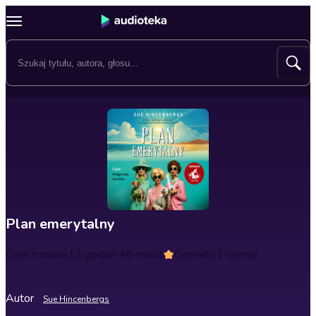
Plan emerytalny
Czas trwania
12 godzin 48 minut
Ocena
5
(1 ocena)
Autor
Sue Hincenbergs