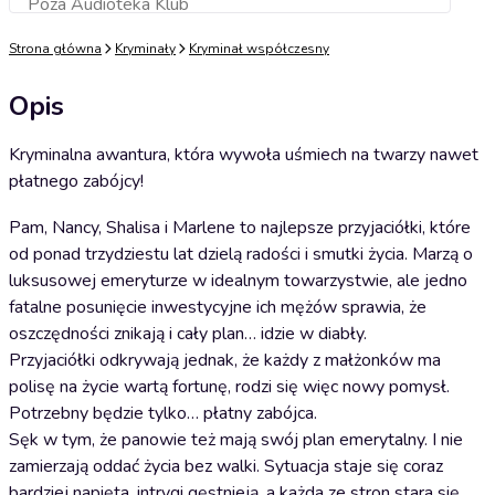
Poza Audioteka Klub
Dodaj do koszyka
Strona główna
Kryminały
Kryminał współczesny
Opis
Kryminalna awantura, która wywoła uśmiech na twarzy nawet
płatnego zabójcy!
Pam, Nancy, Shalisa i Marlene to najlepsze przyjaciółki, które
od ponad trzydziestu lat dzielą radości i smutki życia. Marzą o
luksusowej emeryturze w idealnym towarzystwie, ale jedno
fatalne posunięcie inwestycyjne ich mężów sprawia, że
oszczędności znikają i cały plan… idzie w diabły.
Przyjaciółki odkrywają jednak, że każdy z małżonków ma
polisę na życie wartą fortunę, rodzi się więc nowy pomysł.
Potrzebny będzie tylko… płatny zabójca.
Sęk w tym, że panowie też mają swój plan emerytalny. I nie
zamierzają oddać życia bez walki. Sytuacja staje się coraz
bardziej napięta, intrygi gęstnieją, a każda ze stron stara się