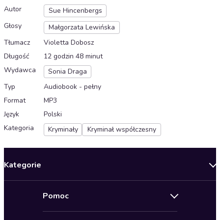
Autor
Sue Hincenbergs
Głosy
Małgorzata Lewińska
Tłumacz
Violetta Dobosz
Długość
12 godzin 48 minut
Wydawca
Sonia Draga
Typ
Audiobook - pełny
Format
MP3
Język
Polski
Kategoria
Kryminały
Kryminał współczesny
Kategorie
Nowości
Pomoc
Oferty specjalne
Kontakt
Bestsellery