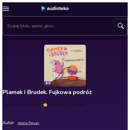
Plamek i Brudek. Fujkowa podróż
Czas trwania
8 minut
Ocena
3.5
(13 ocen)
Autor
Jelena Pervan