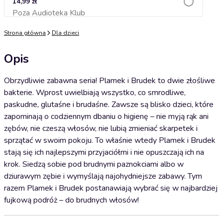
14,99 zł
Poza Audioteka Klub
Dodaj do koszyka
Strona główna
Dla dzieci
Opis
Obrzydliwie zabawna seria! Plamek i Brudek to dwie złośliwe
bakterie. Wprost uwielbiają wszystko, co smrodliwe,
paskudne, glutaśne i brudaśne. Zawsze są blisko dzieci, które
zapominają o codziennym dbaniu o higienę – nie myją rąk ani
zębów, nie czeszą włosów, nie lubią zmieniać skarpetek i
sprzątać w swoim pokoju. To właśnie wtedy Plamek i Brudek
stają się ich najlepszymi przyjaciółmi i nie opuszczają ich na
krok. Siedzą sobie pod brudnymi paznokciami albo w
dziurawym zębie i wymyślają najohydniejsze zabawy. Tym
razem Plamek i Brudek postanawiają wybrać się w najbardziej
fujkową podróż – do brudnych włosów!