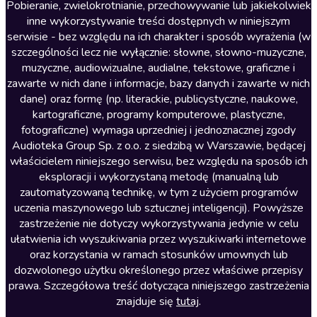
Literatura anglojęzyczna
Pobieranie, zwielokrotnianie, przechowywanie lub jakiekolwiek
inne wykorzystywanie treści dostępnych w niniejszym
Literatura faktu
serwisie - bez względu na ich charakter i sposób wyrażenia (w
szczególności lecz nie wyłącznie: słowne, słowno-muzyczne,
Literatura obyczajowa
muzyczne, audiowizualne, audialne, tekstowe, graficzne i
Literatura piękna obca
zawarte w nich dane i informacje, bazy danych i zawarte w nich
dane) oraz formę (np. literackie, publicystyczne, naukowe,
Literatura piękna polska
kartograficzne, programy komputerowe, plastyczne,
Nagrania relaksacyjne
fotograficzne) wymaga uprzedniej i jednoznacznej zgody
Audioteka Group Sp. z o.o. z siedzibą w Warszawie, będącej
Nauka języków
właścicielem niniejszego serwisu, bez względu na sposób ich
Nauki humanistyczne
eksploracji i wykorzystaną metodę (manualną lub
zautomatyzowaną technikę, w tym z użyciem programów
Podcasty i audycje
uczenia maszynowego lub sztucznej inteligencji). Powyższe
Polityka
zastrzeżenie nie dotyczy wykorzystywania jedynie w celu
ułatwienia ich wyszukiwania przez wyszukiwarki internetowe
Prasa
oraz korzystania w ramach stosunków umownych lub
Religia
dozwolonego użytku określonego przez właściwe przepisy
prawa. Szczegółowa treść dotycząca niniejszego zastrzeżenia
Romans
znajduje się
tutaj
.