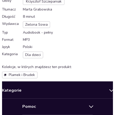
Głosy
Krzysztof Szczepaniak
Tłumacz
Marta Grabowska
Długość
8 minut
Wydawca
Zielona Sowa
Typ
Audiobook - pełny
Format
MP3
Język
Polski
Kategoria
Dla dzieci
Kolekcje, w których znajdziesz ten produkt
:
Plamek i Brudek
Kategorie
Nowości
Pomoc
Oferty specjalne