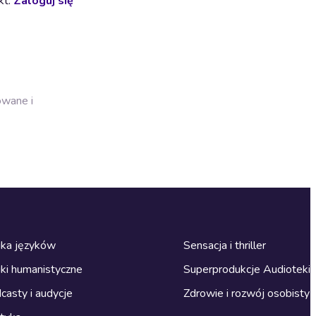
kt.
Zaloguj się
owane i
ka języków
Sensacja i thriller
ki humanistyczne
Superprodukcje Audioteki
casty i audycje
Zdrowie i rozwój osobisty