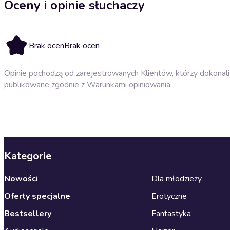
Oceny i opinie słuchaczy
Brak ocen
Brak ocen
Opinie pochodzą od zarejestrowanych Klientów, którzy dokonali 
publikowane zgodnie z
Warunkami opiniowania
.
Kategorie
Nowości
Dla młodzieży
Oferty specjalne
Erotyczne
Bestsellery
Fantastyka