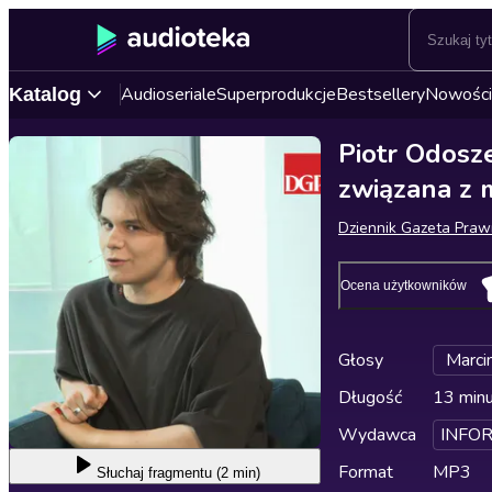
Audioseriale
Superprodukcje
Bestsellery
Nowości
Katalog
Piotr Odosz
związana z
Dziennik Gazeta Pra
Ocena użytkowników
Głosy
Marci
Długość
13 min
Wydawca
INFOR
Format
MP3
Słuchaj
fragmentu (2 min)