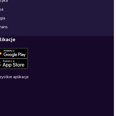
ityka
sa
gia
mans
likacje
ystkie aplikacje