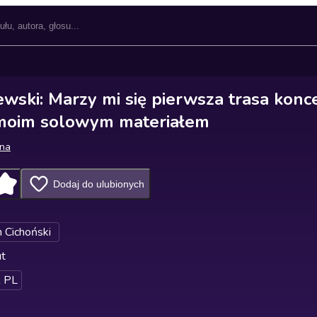
ewski: Marzy mi się pierwsza trasa kon
 moim solowym materiałem
wna
Dodaj do ulubionych
n Cichoński
ut
 PL