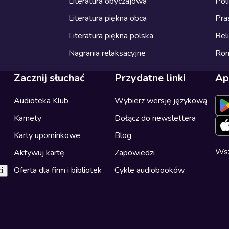
Literatura obyczajowa
Pol
Literatura piękna obca
Pra
Literatura piękna polska
Reli
Nagrania relaksacyjne
Ro
Zacznij słuchać
Przydatne linki
Ap
Audioteka Klub
Wybierz wersję językową
Karnety
Dołącz do newslettera
Karty upominkowe
Blog
Wsz
Aktywuj kartę
Zapowiedzi
Oferta dla firm i bibliotek
Cykle audiobooków
i