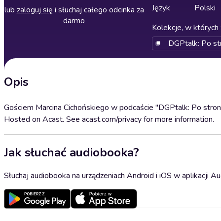
Język
Polski
lub
zaloguj się
i słuchaj całego odcinka za
darmo
Kolekcje, w których 
DGPtalk: Po str
Opis
Gościem Marcina Cichońskiego w podcaście "DGPtalk: Po stronie
Hosted on Acast. See acast.com/privacy for more information.
Jak słuchać audiobooka?
Słuchaj audiobooka na urządzeniach Android i iOS w aplikacji Au