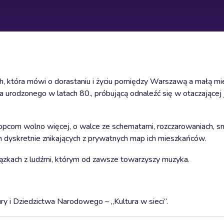
ch, która mówi o dorastaniu i życiu pomiędzy Warszawą a małą mi
ia urodzonego w latach 80., próbującą odnaleźć się w otaczającej 
opcom wolno więcej, o walce ze schematami, rozczarowaniach, sm
ach dyskretnie znikających z prywatnych map ich mieszkańców.
związkach z ludźmi, którym od zawsze towarzyszy muzyka.
y i Dziedzictwa Narodowego – „Kultura w sieci”.