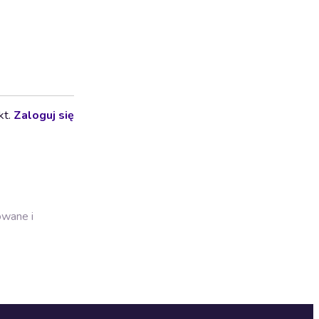
kt.
Zaloguj się
owane i