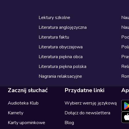
Lektury szkolne
Nau
Literatura anglojęzyczna
Nau
Literatura faktu
Pod
Literatura obyczajowa
Pol
Literatura piękna obca
Pra
Literatura piękna polska
Reli
Nagrania relaksacyjne
Ro
Zacznij słuchać
Przydatne linki
Ap
Audioteka Klub
Wybierz wersję językową
Karnety
Dołącz do newslettera
Karty upominkowe
Blog