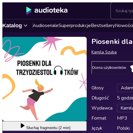
Audioseriale
Superprodukcje
Bestsellery
Nowości
Katalog
Piosenki dla
Kamila Szuba
Ocena użytkowników
Głosy
Adam
Długość
5 godzi
Wydawca
Kamil
Format
MP3
Język
Polski
Słuchaj
fragmentu (2 min)