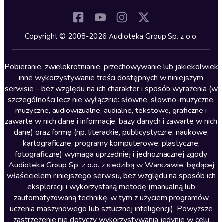
Komedia
Kryminały
Copyright © 2008-2026 Audioteka Group Sp. z o.o.
Lektury szkolne
Literatura anglojęzyczna
Pobieranie, zwielokrotnianie, przechowywanie lub jakiekolwiek
inne wykorzystywanie treści dostępnych w niniejszym
Literatura faktu
serwisie - bez względu na ich charakter i sposób wyrażenia (w
szczególności lecz nie wyłącznie: słowne, słowno-muzyczne,
Literatura obyczajowa
muzyczne, audiowizualne, audialne, tekstowe, graficzne i
Literatura piękna obca
zawarte w nich dane i informacje, bazy danych i zawarte w nich
dane) oraz formę (np. literackie, publicystyczne, naukowe,
Literatura piękna polska
kartograficzne, programy komputerowe, plastyczne,
Nagrania relaksacyjne
fotograficzne) wymaga uprzedniej i jednoznacznej zgody
Audioteka Group Sp. z o.o. z siedzibą w Warszawie, będącej
Nauka języków
właścicielem niniejszego serwisu, bez względu na sposób ich
Nauki humanistyczne
eksploracji i wykorzystaną metodę (manualną lub
zautomatyzowaną technikę, w tym z użyciem programów
Podcasty i audycje
uczenia maszynowego lub sztucznej inteligencji). Powyższe
Polityka
zastrzeżenie nie dotyczy wykorzystywania jedynie w celu