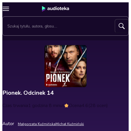
Pionek. Odcinek 14
Czas trwania
1 godzina 8 minut
Ocena
4.6
(28 ocen)
Autor
Małgorzata Kuźmińska
Michał Kuźmiński