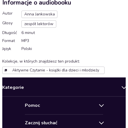
Informacje o audiobooku
Autor
Anna Jankowska
Głosy
zespół lektorów
Długość
6 minut
Format
MP3
Język
Polski
Kolekcje, w których znajdziesz ten produkt
:
Aktywne Czytanie - książki dla dzieci i młodzieży
Kategorie
Nowości
Pomoc
Oferty specjalne
Kontakt
Bestsellery
Zacznij słuchać
Pomoc