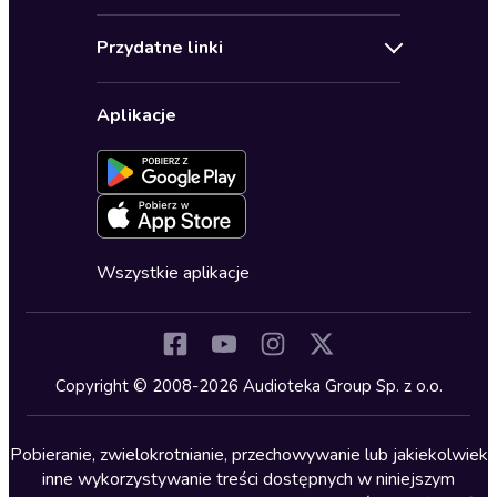
Audioseriale
Audioteka Klub
Regulamin
Biografie
Przydatne linki
Karnety
Polityka prywatności
Biznes, marketing, ekonomia
Wybierz wersję językową
Karty upominkowe
Ustawienia prywatności
Dla dzieci
Aplikacje
Dołącz do newslettera
Aktywuj kartę
Formularz zgłaszania nielegalnych treści
Dla młodzieży
Blog
Oferta dla firm i bibliotek
Deklaracja dostępności
Erotyczne
Zapowiedzi
Fantastyka
Cykle audiobooków
Horror
Wszystkie aplikacje
Inne języki
Komedia
Kryminały
Copyright © 2008-2026 Audioteka Group Sp. z o.o.
Lektury szkolne
Literatura anglojęzyczna
Pobieranie, zwielokrotnianie, przechowywanie lub jakiekolwiek
inne wykorzystywanie treści dostępnych w niniejszym
Literatura faktu