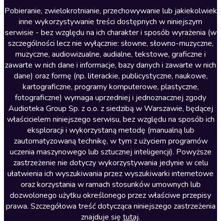
Literatura anglojęzyczna
Pobieranie, zwielokrotnianie, przechowywanie lub jakiekolwiek
inne wykorzystywanie treści dostępnych w niniejszym
Literatura faktu
serwisie - bez względu na ich charakter i sposób wyrażenia (w
szczególności lecz nie wyłącznie: słowne, słowno-muzyczne,
Literatura obyczajowa
muzyczne, audiowizualne, audialne, tekstowe, graficzne i
Literatura piękna obca
zawarte w nich dane i informacje, bazy danych i zawarte w nich
dane) oraz formę (np. literackie, publicystyczne, naukowe,
Literatura piękna polska
kartograficzne, programy komputerowe, plastyczne,
Nagrania relaksacyjne
fotograficzne) wymaga uprzedniej i jednoznacznej zgody
Audioteka Group Sp. z o.o. z siedzibą w Warszawie, będącej
Nauka języków
właścicielem niniejszego serwisu, bez względu na sposób ich
Nauki humanistyczne
eksploracji i wykorzystaną metodę (manualną lub
zautomatyzowaną technikę, w tym z użyciem programów
Podcasty i audycje
uczenia maszynowego lub sztucznej inteligencji). Powyższe
Polityka
zastrzeżenie nie dotyczy wykorzystywania jedynie w celu
ułatwienia ich wyszukiwania przez wyszukiwarki internetowe
Prasa
oraz korzystania w ramach stosunków umownych lub
Religia
dozwolonego użytku określonego przez właściwe przepisy
prawa. Szczegółowa treść dotycząca niniejszego zastrzeżenia
Romans
znajduje się
tutaj
.