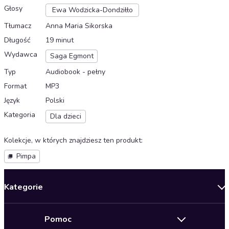
Głosy
Ewa Wodzicka-Dondziłło
Tłumacz
Anna Maria Sikorska
Długość
19 minut
Wydawca
Saga Egmont
Typ
Audiobook - pełny
Format
MP3
Język
Polski
Kategoria
Dla dzieci
Kolekcje, w których znajdziesz ten produkt
:
Pimpa
Kategorie
Nowości
Pomoc
Oferty specjalne