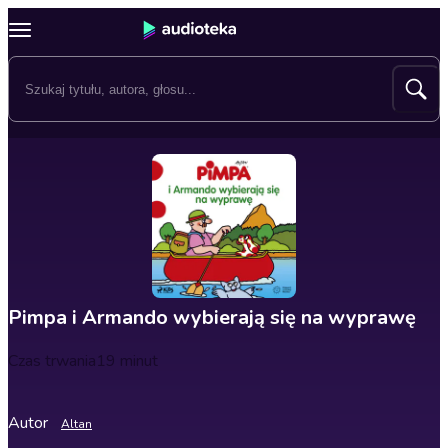
Pimpa i Armando wybierają się na wyprawę
Czas trwania
19 minut
Autor
Altan