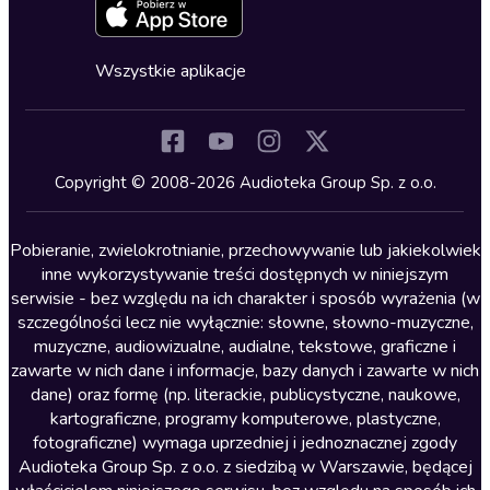
Zapowiedzi
Fantastyka
Cykle audiobooków
Horror
Wszystkie aplikacje
Inne języki
Komedia
Kryminały
Copyright © 2008-2026 Audioteka Group Sp. z o.o.
Lektury szkolne
Literatura anglojęzyczna
Pobieranie, zwielokrotnianie, przechowywanie lub jakiekolwiek
inne wykorzystywanie treści dostępnych w niniejszym
Literatura faktu
serwisie - bez względu na ich charakter i sposób wyrażenia (w
szczególności lecz nie wyłącznie: słowne, słowno-muzyczne,
Literatura obyczajowa
muzyczne, audiowizualne, audialne, tekstowe, graficzne i
Literatura piękna obca
zawarte w nich dane i informacje, bazy danych i zawarte w nich
dane) oraz formę (np. literackie, publicystyczne, naukowe,
Literatura piękna polska
kartograficzne, programy komputerowe, plastyczne,
Nagrania relaksacyjne
fotograficzne) wymaga uprzedniej i jednoznacznej zgody
Audioteka Group Sp. z o.o. z siedzibą w Warszawie, będącej
Nauka języków