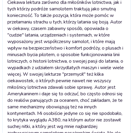
Ciekawa lektura zarówno dla miłośników lotnictwa, jak i
tych którzy podróże samolotem traktują jako smutną
konieczność. To także pozycja, która może pomóc w
przełamaniu strachu u tych, którzy latania się boją. Autor
w ciekawy, czasem zabawny sposób, opowiada o
"cudzie" latania, urządzeniach i systemach, w które
wyposażony jest współczesny samolot, i które mają
wpływ na bezpieczeństwo i komfort podróży, o plusach i
minusach bycia pilotem, o sposobie funkcjonowania linii
lotniczych, o historii lotnictwa, o swojej pasji do latania, o
wypadkach z udziałem skrzydlatych maszyn i wiele wiele
więcej. W swojej lekturze "przemycił" też kilka
ciekawostek, o których pewnie nawet nie wszyscy
miłośnicy lotnictwa zdawali sobie sprawę. Autor jest
Amerykaninem i daje się to odczuć, bo często odnosi się
do realiów panujących za oceanem, choć zakładam, że te
same mechanizmy obowiązują też na innych
kontynentach. Mi osobiście jedyne co się nie spodobało,
to krytyka wyglądu A380, na którym autor nie zostawił
suchej nitki, a który jest wg mnie najbardziej
zachwycającym samolotem pasażerskim świata. No ale