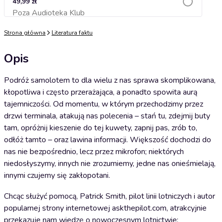
49,99 zł
Poza Audioteka Klub
Dodaj do koszyka
Strona główna
Literatura faktu
Opis
Podróż samolotem to dla wielu z nas sprawa skomplikowana,
kłopotliwa i często przerażająca, a ponadto spowita aurą
tajemniczości. Od momentu, w którym przechodzimy przez
drzwi terminala, atakują nas polecenia – stań tu, zdejmij buty
tam, opróżnij kieszenie do tej kuwety, zapnij pas, zrób to,
odłóż tamto – oraz lawina informacji. Większość dochodzi do
nas nie bezpośrednio, lecz przez mikrofon; niektórych
niedosłyszymy, innych nie zrozumiemy, jedne nas onieśmielają,
innymi czujemy się zakłopotani.
Chcąc służyć pomocą, Patrick Smith, pilot linii lotniczych i autor
popularnej strony internetowej askthepilot.com, atrakcyjnie
przekazuje nam wiedzę o nowoczesnym lotnictwie: