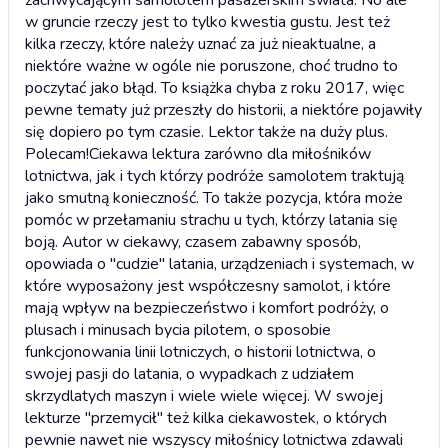
w gruncie rzeczy jest to tylko kwestia gustu. Jest też
kilka rzeczy, które należy uznać za już nieaktualne, a
niektóre ważne w ogóle nie poruszone, choć trudno to
poczytać jako błąd. To książka chyba z roku 2017, więc
pewne tematy już przeszły do historii, a niektóre pojawiły
się dopiero po tym czasie. Lektor także na duży plus.
Polecam!
Ciekawa lektura zarówno dla miłośników
lotnictwa, jak i tych którzy podróże samolotem traktują
jako smutną konieczność. To także pozycja, która może
pomóc w przełamaniu strachu u tych, którzy latania się
boją. Autor w ciekawy, czasem zabawny sposób,
opowiada o "cudzie" latania, urządzeniach i systemach, w
które wyposażony jest współczesny samolot, i które
mają wpływ na bezpieczeństwo i komfort podróży, o
plusach i minusach bycia pilotem, o sposobie
funkcjonowania linii lotniczych, o historii lotnictwa, o
swojej pasji do latania, o wypadkach z udziałem
skrzydlatych maszyn i wiele wiele więcej. W swojej
lekturze "przemycił" też kilka ciekawostek, o których
pewnie nawet nie wszyscy miłośnicy lotnictwa zdawali