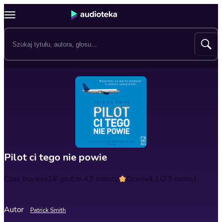
Pilot ci tego nie powie
Czas trwania
16 godzin 42 minuty
Ocena
4.1
(23 oceny)
Autor
Patrick Smith