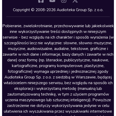
Kryminały
Copyright © 2008-2026 Audioteka Group Sp. z o.o.
Lektury szkolne
Literatura anglojęzyczna
Pobieranie, zwielokrotnianie, przechowywanie lub jakiekolwiek
inne wykorzystywanie treści dostępnych w niniejszym
Literatura faktu
serwisie - bez względu na ich charakter i sposób wyrażenia (w
szczególności lecz nie wyłącznie: słowne, słowno-muzyczne,
Literatura obyczajowa
muzyczne, audiowizualne, audialne, tekstowe, graficzne i
Literatura piękna obca
zawarte w nich dane i informacje, bazy danych i zawarte w nich
dane) oraz formę (np. literackie, publicystyczne, naukowe,
Literatura piękna polska
kartograficzne, programy komputerowe, plastyczne,
Nagrania relaksacyjne
fotograficzne) wymaga uprzedniej i jednoznacznej zgody
Audioteka Group Sp. z o.o. z siedzibą w Warszawie, będącej
Nauka języków
właścicielem niniejszego serwisu, bez względu na sposób ich
Nauki humanistyczne
eksploracji i wykorzystaną metodę (manualną lub
zautomatyzowaną technikę, w tym z użyciem programów
Podcasty i audycje
uczenia maszynowego lub sztucznej inteligencji). Powyższe
Polityka
zastrzeżenie nie dotyczy wykorzystywania jedynie w celu
ułatwienia ich wyszukiwania przez wyszukiwarki internetowe
Prasa