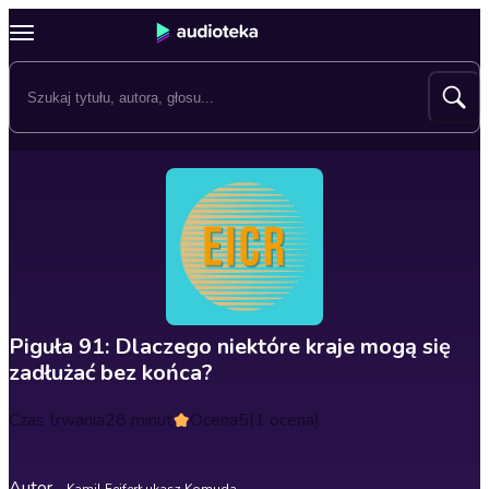
Piguła 91: Dlaczego niektóre kraje mogą się
zadłużać bez końca?
Czas trwania
28 minut
Ocena
5
(1 ocena)
Autor