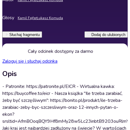
Kamil Fejfer
Łukasz Komuda
Głosy
Kamil Fejfer
Łukasz Komuda
Słuchaj fragmentu
Dodaj do ulubionych
Cały odcinek dostępny za darmo
Zaloguj się i słuchaj odcinka
Opis
- Patronite: https://patronite.pl/EICR - Wirtualna kawka:
https://buycoffee.to/eicr - Nasza książka "Ile trzeba zarabiać,
żeby być szczęśliwym": https://bonito.pl/produkt/ile-trzeba-
zarabiac-zeby-byc-szczesliwym-oraz-12-innych-pytan-o-
ekon?
srsltid=AfmBOoqBQY9Hf8mMy28w5Lc23inbtB9203ouRlmYq
Jaki kraj jest najbardziej zadłużony na świecie? W wartościach