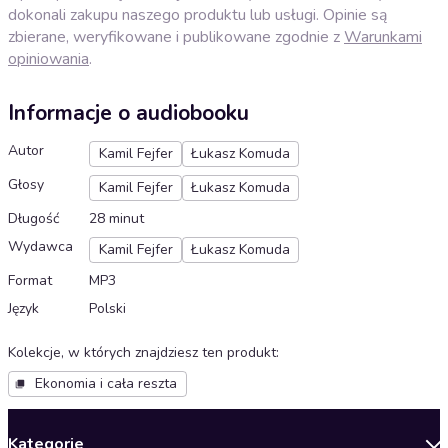
dokonali zakupu naszego produktu lub usługi. Opinie są
zbierane, weryfikowane i publikowane zgodnie z
Warunkami
opiniowania
.
Informacje o audiobooku
Autor
Kamil Fejfer
Łukasz Komuda
Głosy
Kamil Fejfer
Łukasz Komuda
Długość
28 minut
Wydawca
Kamil Fejfer
Łukasz Komuda
Format
MP3
Język
Polski
Kolekcje, w których znajdziesz ten produkt
:
Ekonomia i cała reszta
Kategorie