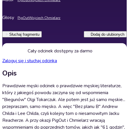
PigOut
Wojciech Chmielarz
Głosy
PigOut
Wojciech Chmielarz
Słuchaj fragmentu
Dodaj do ulubionych
Cały odcinek dostępny za darmo
Zaloguj się i słuchaj odcinka
Opis
Prawdziwie męski odcinek o prawdziwie męskiej literaturze,
który z jakiegoś powodu zaczyna się od wspomnienia
"Biegunów" Olgi Tokarczuk. Ale potem jest już samo męskie...
przepraszam, samo mięsko. A więc "Bez planu B" Andrew
Childa i Lee Childa, czyli kolejny tom o niesamowitym Jacku
Reacherze. A przy okazji PigOut i Chmielarz wracają
wspomnieniami do poprzednich tomów, jakich jak "61 godzin",