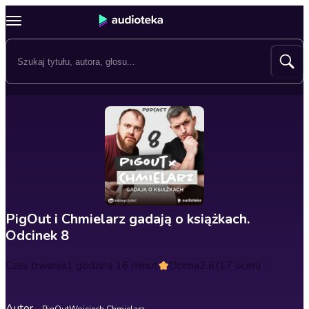
PigOut i Chmielarz gadają o książkach.
Odcinek 8
Czas trwania
1 godzina 16 minut
Ocena
2.6
(17 ocen)
Autor