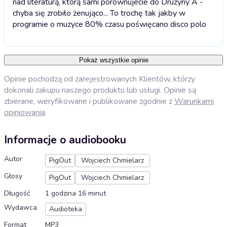
nad literaturą, którą sami porównujecie do Drużyny A -
chyba się zrobiło żenująco... To trochę tak jakby w
programie o muzyce 80% czasu poświęcano disco polo
Pokaż wszystkie opinie
Opinie pochodzą od zarejestrowanych Klientów, którzy
dokonali zakupu naszego produktu lub usługi. Opinie są
zbierane, weryfikowane i publikowane zgodnie z
Warunkami
opiniowania
.
Informacje o audiobooku
Autor
PigOut
Wojciech Chmielarz
Głosy
PigOut
Wojciech Chmielarz
Długość
1 godzina 16 minut
Wydawca
Audioteka
Format
MP3