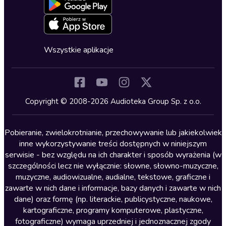
Blog
Oferta dla firm i bibliotek
Deklaracja dostępności
Erotyczne
Zapowiedzi
Fantastyka
Cykle audiobooków
Horror
Wszystkie aplikacje
Inne języki
Komedia
Kryminały
Copyright © 2008-2026 Audioteka Group Sp. z o.o.
Lektury szkolne
Literatura anglojęzyczna
Pobieranie, zwielokrotnianie, przechowywanie lub jakiekolwiek
inne wykorzystywanie treści dostępnych w niniejszym
Literatura faktu
serwisie - bez względu na ich charakter i sposób wyrażenia (w
szczególności lecz nie wyłącznie: słowne, słowno-muzyczne,
Literatura obyczajowa
muzyczne, audiowizualne, audialne, tekstowe, graficzne i
Literatura piękna obca
zawarte w nich dane i informacje, bazy danych i zawarte w nich
dane) oraz formę (np. literackie, publicystyczne, naukowe,
Literatura piękna polska
kartograficzne, programy komputerowe, plastyczne,
Nagrania relaksacyjne
fotograficzne) wymaga uprzedniej i jednoznacznej zgody