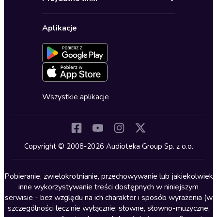
Karnety
Polityka prywatności
Biznes, marketing, ekonomia
Wybierz wersję językową
Karty upominkowe
Ustawienia prywatności
Dla dzieci
Aplikacje
Dołącz do newslettera
Aktywuj kartę
Formularz zgłaszania nielegalnych treści
Dla młodzieży
Blog
Oferta dla firm i bibliotek
Deklaracja dostępności
Erotyczne
Zapowiedzi
Fantastyka
Cykle audiobooków
Horror
Wszystkie aplikacje
Inne języki
Komedia
Kryminały
Copyright © 2008-2026 Audioteka Group Sp. z o.o.
Lektury szkolne
Literatura anglojęzyczna
Pobieranie, zwielokrotnianie, przechowywanie lub jakiekolwiek
inne wykorzystywanie treści dostępnych w niniejszym
Literatura faktu
serwisie - bez względu na ich charakter i sposób wyrażenia (w
szczególności lecz nie wyłącznie: słowne, słowno-muzyczne,
Literatura obyczajowa