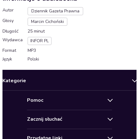
Autor
Dziennik Gazeta Prawna
Głosy
Marcin Cichoński
Długość
25 minut
Wydawca
INFOR PL
Format
MP3
Język
Polski
Kategorie
Nowości
Pomoc
Oferty specjalne
Kontakt
Bestsellery
Zacznij słuchać
Pomoc
Audioseriale
Audioteka Klub
Regulamin
Biografie
Przydatne linki