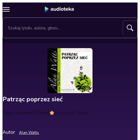
Patrząc poprzez sieć
Czas trwania
48 minut
Ocena
5
(7 ocen)
Autor
Alan Watts