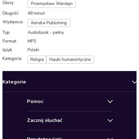
Głosy
Przemysław Wardejn
Długość
48 minut
Wydawca
Kendra Publishing
Typ
Audiobook - pełny
Format
MP3
Język
Polski
Kategoria
Religia
Nauki humanistyczne
Kategorie
Nowości
Pomoc
Oferty specjalne
Kontakt
Bestsellery
Zacznij słuchać
Pomoc
Audioseriale
Audioteka Klub
Regulamin
Biografie