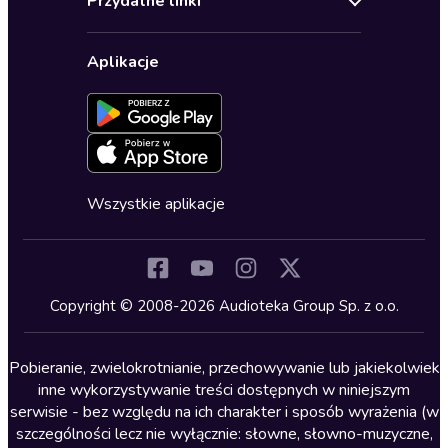
Przydatne linki
Karnety
Polityka prywatności
Biznes, marketing, ekonomia
Wybierz wersję językową
Karty upominkowe
Ustawienia prywatności
Dla dzieci
Aplikacje
Dołącz do newslettera
Aktywuj kartę
Formularz zgłaszania nielegalnych treści
Dla młodzieży
Blog
Oferta dla firm i bibliotek
Deklaracja dostępności
Erotyczne
Zapowiedzi
Fantastyka
Cykle audiobooków
Horror
Wszystkie aplikacje
Inne języki
Komedia
Kryminały
Copyright © 2008-2026 Audioteka Group Sp. z o.o.
Lektury szkolne
Literatura anglojęzyczna
Pobieranie, zwielokrotnianie, przechowywanie lub jakiekolwiek
inne wykorzystywanie treści dostępnych w niniejszym
Literatura faktu
serwisie - bez względu na ich charakter i sposób wyrażenia (w
szczególności lecz nie wyłącznie: słowne, słowno-muzyczne,
Literatura obyczajowa