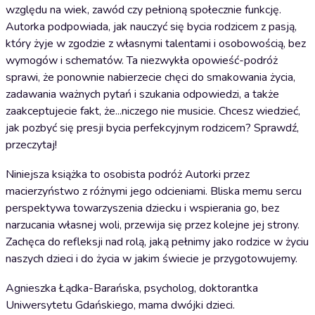
względu na wiek, zawód czy pełnioną społecznie funkcję.
Autorka podpowiada, jak nauczyć się bycia rodzicem z pasją,
który żyje w zgodzie z własnymi talentami i osobowością, bez
wymogów i schematów. Ta niezwykła opowieść-podróż
sprawi, że ponownie nabierzecie chęci do smakowania życia,
zadawania ważnych pytań i szukania odpowiedzi, a także
zaakceptujecie fakt, że...niczego nie musicie. Chcesz wiedzieć,
jak pozbyć się presji bycia perfekcyjnym rodzicem? Sprawdź,
przeczytaj!
Niniejsza książka to osobista podróż Autorki przez
macierzyństwo z różnymi jego odcieniami. Bliska memu sercu
perspektywa towarzyszenia dziecku i wspierania go, bez
narzucania własnej woli, przewija się przez kolejne jej strony.
Zachęca do refleksji nad rolą, jaką pełnimy jako rodzice w życiu
naszych dzieci i do życia w jakim świecie je przygotowujemy.
Agnieszka Łądka-Barańska, psycholog, doktorantka
Uniwersytetu Gdańskiego, mama dwójki dzieci.