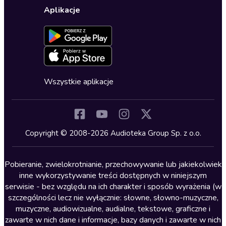
Wybierz wersję językową
Karty upominkowe
Ustawienia prywatności
Dla dzieci
Aplikacje
Dołącz do newslettera
Aktywuj kartę
Formularz zgłaszania nielegalnych treści
Dla młodzieży
Blog
Oferta dla firm i bibliotek
Deklaracja dostępności
Erotyczne
Zapowiedzi
Fantastyka
Cykle audiobooków
Horror
Wszystkie aplikacje
Inne języki
Komedia
Kryminały
Copyright © 2008-2026 Audioteka Group Sp. z o.o.
Lektury szkolne
Literatura anglojęzyczna
Pobieranie, zwielokrotnianie, przechowywanie lub jakiekolwiek
inne wykorzystywanie treści dostępnych w niniejszym
Literatura faktu
serwisie - bez względu na ich charakter i sposób wyrażenia (w
szczególności lecz nie wyłącznie: słowne, słowno-muzyczne,
Literatura obyczajowa
muzyczne, audiowizualne, audialne, tekstowe, graficzne i
Literatura piękna obca
zawarte w nich dane i informacje, bazy danych i zawarte w nich