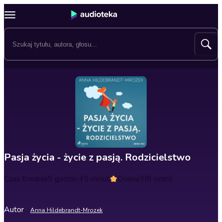
Pasja życia - życie z pasją. Rodzicielstwo
Czas trwania
5 godzin 45 minut
Ocena
3
(8 ocen)
Autor
Anna Hildebrandt-Mrozek