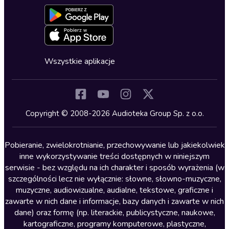
Aktywuj kartę
Formularz zgłaszania nielegalnych treści
Dla młodzieży
Blog
Oferta dla firm i bibliotek
Deklaracja dostępności
Erotyczne
Zapowiedzi
Fantastyka
Cykle audiobooków
Horror
Wszystkie aplikacje
Inne języki
Komedia
Kryminały
Copyright © 2008-2026 Audioteka Group Sp. z o.o.
Lektury szkolne
Literatura anglojęzyczna
Pobieranie, zwielokrotnianie, przechowywanie lub jakiekolwiek
inne wykorzystywanie treści dostępnych w niniejszym
Literatura faktu
serwisie - bez względu na ich charakter i sposób wyrażenia (w
szczególności lecz nie wyłącznie: słowne, słowno-muzyczne,
Literatura obyczajowa
muzyczne, audiowizualne, audialne, tekstowe, graficzne i
Literatura piękna obca
zawarte w nich dane i informacje, bazy danych i zawarte w nich
dane) oraz formę (np. literackie, publicystyczne, naukowe,
Literatura piękna polska
kartograficzne, programy komputerowe, plastyczne,