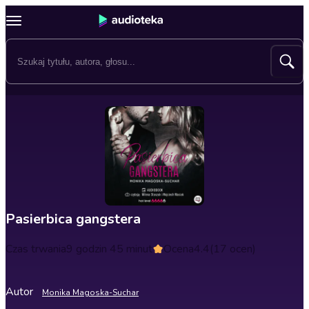
Pasierbica gangstera
Czas trwania
9 godzin 45 minut
Ocena
4.4
(17 ocen)
Autor
Monika Magoska-Suchar