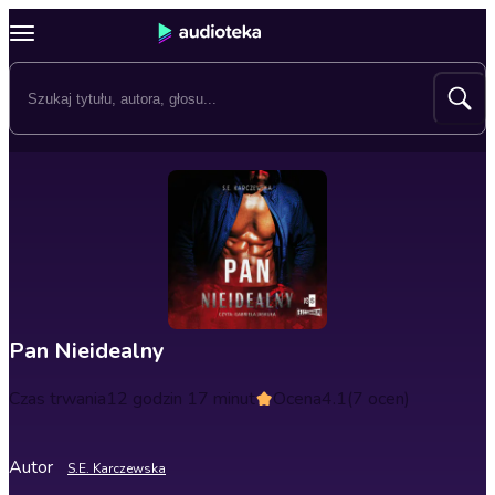
Pan Nieidealny
Czas trwania
12 godzin 17 minut
Ocena
4.1
(7 ocen)
Autor
S.E. Karczewska