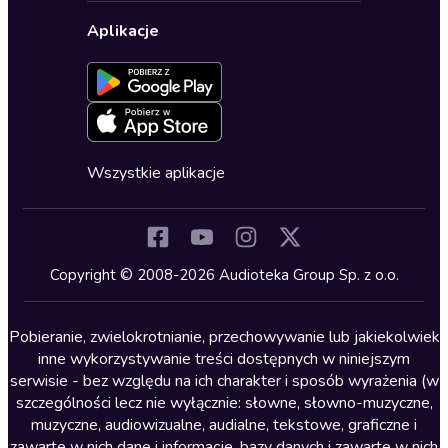
Wybierz wersję językową
Karty upominkowe
Ustawienia prywatności
Dla dzieci
Aplikacje
Dołącz do newslettera
Aktywuj kartę
Formularz zgłaszania nielegalnych treści
Dla młodzieży
Blog
Oferta dla firm i bibliotek
Deklaracja dostępności
Erotyczne
Zapowiedzi
Fantastyka
Cykle audiobooków
Horror
Wszystkie aplikacje
Inne języki
Komedia
Kryminały
Copyright © 2008-2026 Audioteka Group Sp. z o.o.
Lektury szkolne
Literatura anglojęzyczna
Pobieranie, zwielokrotnianie, przechowywanie lub jakiekolwiek
inne wykorzystywanie treści dostępnych w niniejszym
Literatura faktu
serwisie - bez względu na ich charakter i sposób wyrażenia (w
szczególności lecz nie wyłącznie: słowne, słowno-muzyczne,
Literatura obyczajowa
muzyczne, audiowizualne, audialne, tekstowe, graficzne i
Literatura piękna obca
zawarte w nich dane i informacje, bazy danych i zawarte w nich