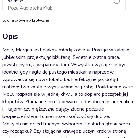
32,99 zł
Poza Audioteka Klub
Dodaj do koszyka
Strona główna
Erotyczne
Opis
Molly Morgan jest piękną, młodą kobietą. Pracuje w salonie
jubilerskim, projektując biżuterię. Świetnie płatna praca,
przystojny mąż, wspaniały dom. Wszystko wydaje się być
idealne, gdy nagle do pustego mieszkania naprzeciw
wprowadza się nowa lokatorka. Perfekcyjne jak dotąd
małżeństwo zostaje wystawione na próbę. Poukładane życie
Molly rozpada się w jednej chwili, a to dopiero początek jej
kłopotów. Złamane serce, porwanie, odosobnienie, adrenalina
i… tajemniczy mężczyzna dający złudne poczucie
bezpieczeństwa. To nie może skończyć się dobrze.
Molly stanie przed trudnym wyborem. Posłucha głosu serca
czy rozsądku? Czy stojąc na krawędzi uczyni krok w stronę