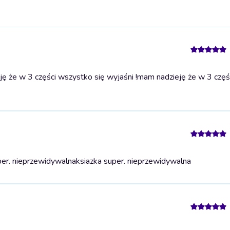
ę że w 3 części wszystko się wyjaśni !
mam nadzieję że w 3 częś
per. nieprzewidywalna
ksiazka super. nieprzewidywalna