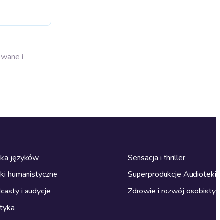
owane i
ka języków
Sensacja i thriller
ki humanistyczne
Superprodukcje Audioteki
casty i audycje
Zdrowie i rozwój osobisty
ityka