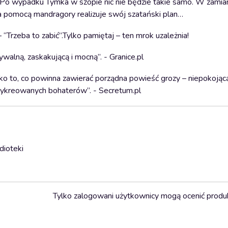
y. Po wypadku Tymka w szopie nic nie będzie takie samo. W zamia
za pomocą mandragory realizuje swój szatański plan…
 “Trzeba to zabić”.Tylko pamiętaj – ten mrok uzależnia!
walną, zaskakującą i mocną”. - Granice.pl
ko to, co powinna zawierać porządna powieść grozy – niepokojąc
 wykreowanych bohaterów”. - Secretum.pl
dioteki
Tylko zalogowani użytkownicy mogą ocenić produ