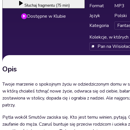
Format
MP3
Słuchaj
fragmentu (75 min)
Język
Polski
Dostępne w Klubie
Kategoria
Fanta
Kolekcje, w których 
Pan na Wisioła
Opis
Twoje marzenie o spokojnym życiu w odziedziczonym domu w star
w którą chciałeś tchnąć nowe życie, odwraca się od ciebie, bał
zostawiona w stolicy, dopada cię i ograbia z nadziei. Ale najgors
patrzy.
Pętla wokół Smutów zaciska się. Kto jest temu winien, pytają. O
zaufanie do męża. Czaruś buntuje się przeciw rodzicom i ucie