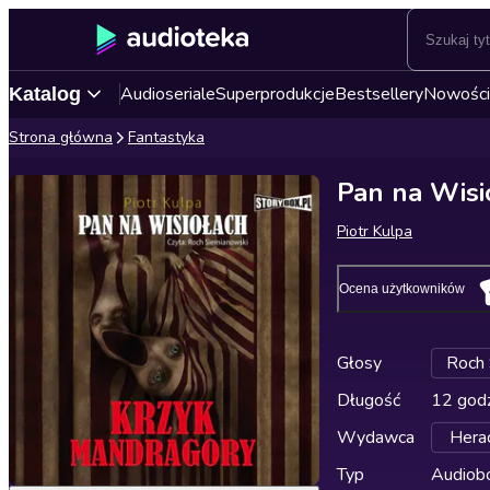
Audioseriale
Superprodukcje
Bestsellery
Nowości
Katalog
Strona główna
Fantastyka
Pan na Wisi
Piotr Kulpa
Ocena użytkowników
Głosy
Roch 
Długość
12 godz
Wydawca
Herac
Typ
Audiobo