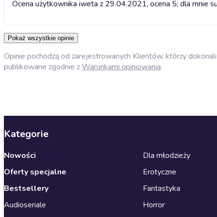
Ocena użytkownika iweta z 29.04.2021, ocena 5; dla mnie s
Pokaż wszystkie opinie
Opinie pochodzą od zarejestrowanych Klientów, którzy dokonali 
publikowane zgodnie z
Warunkami opiniowania
.
Kategorie
Nowości
Dla młodzieży
Oferty specjalne
Erotyczne
Bestsellery
Fantastyka
Audioseriale
Horror