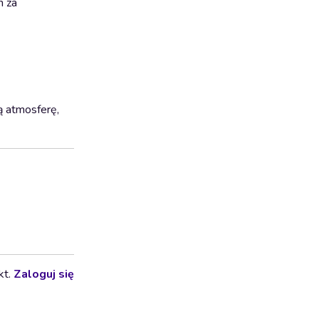
n za
ą atmosferę,
kt.
Zaloguj się