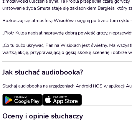
z możliwości uleczenia syna. Ta kropla przepełnia czarę gorycz
uratowanie życia Smuta staje się zakładnikiem Bargieła, który 
Rozkoszuj się atmosferą Wisiołów i sięgnij po trzeci tom cyklu –
„Piotr Kulpa napisał naprawdę dobrą powieść grozy, nieprzewidy
„Co tu dużo ukrywać, Pan na Wisiołach jest świetny. Ma wszyst
wartką akcję, przyprawiającą o gęsią skórkę scenerię i dobrze
Jak słuchać audiobooka?
Słuchaj audiobooka na urządzeniach Android i iOS w aplikacji Au
Oceny i opinie słuchaczy