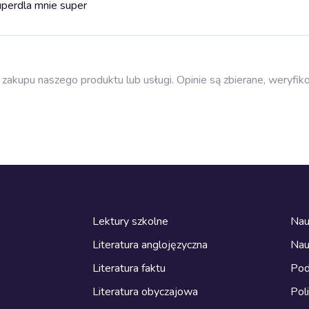
uper
dla mnie super
zakupu naszego produktu lub usługi. Opinie są zbierane, weryfik
Lektury szkolne
Nau
Literatura anglojęzyczna
Nau
Literatura faktu
Pod
Literatura obyczajowa
Pol