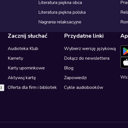
Literatura piękna obca
Pra
Literatura piękna polska
Reli
Nagrania relaksacyjne
Ro
Zacznij słuchać
Przydatne linki
Ap
Audioteka Klub
Wybierz wersję językową
Karnety
Dołącz do newslettera
Karty upominkowe
Blog
Wsz
Aktywuj kartę
Zapowiedzi
Oferta dla firm i bibliotek
Cykle audiobooków
i