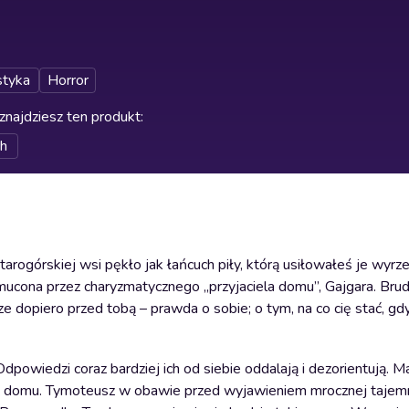
styka
Horror
znajdziesz ten produkt
:
ch
ogórskiej wsi pękło jak łańcuch piły, którą usiłowałeś je wyrzeź
amucona przez charyzmatycznego „przyjaciela domu”, Gajgara. Brud
ze dopiero przed tobą – prawda o sobie; o tym, na co cię stać, gdy
dpowiedzi coraz bardziej ich od siebie oddalają i dezorientują. M
ka z domu. Tymoteusz w obawie przed wyjawieniem mrocznej tajem