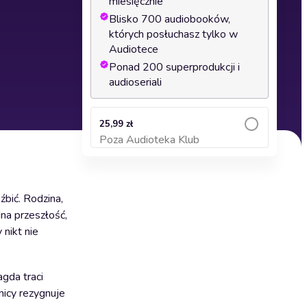
miesięcznie
Blisko 700 audiobooków,
których posłuchasz tylko w
Audiotece
Ponad 200 superprodukcji i
audioseriali
25,99 zł
Poza Audioteka Klub
Dodaj do koszyka
bić. Rodzina,
na przeszłość,
 nikt nie
agda traci
nicy rezygnuje