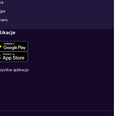
sa
gia
mans
likacje
ystkie aplikacje