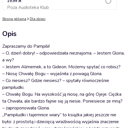
19,99 zł
Poza Audioteka Klub
Dodaj do koszyka
Strona główna
Dla dzieci
Opis
Zapraszamy do Pampilii!
– O, dzień dobry! – odpowiedziała nieznajoma. – Jestem Gloria,
a wy?
– Jestem Alimemek, a to Gideon. Możemy spytać co robisz?
– Niosę Chwałę Bogu – wyjaśniła z powagą Gloria.
– Co niesiesz? Gdzie niesiesz? – spytały równocześnie
pampiludki.
– Chwałę Bogu. Na wysokość ją niosę, na górę Ojeje. Ciężka
ta Chwała, ale bardzo fajnie się ją niesie. Poniesiecie ze mną?
– zaproponowała Gloria.
„Pampiludki i tajemnice wiary” to książka jakiej jeszcze nie
było: z prostotą i dziecięcą wrażliwością wyjaśnia znaczenie