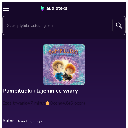
Pampiludki i tajemnice wiary
Czas trwania
47 minut
Ocena
4.8
(6 ocen)
Autor
Asia Olejarczyk