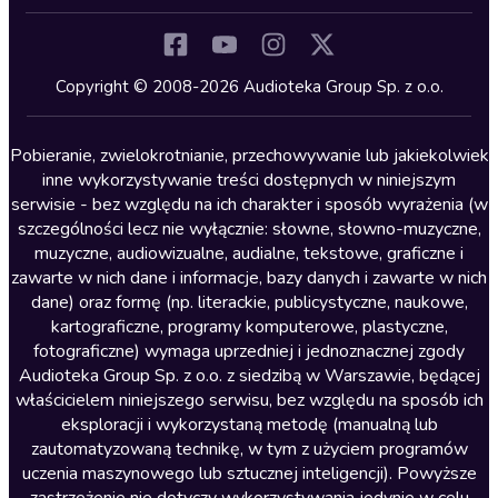
Inne języki
Komedia
Kryminały
Copyright © 2008-2026 Audioteka Group Sp. z o.o.
Lektury szkolne
Literatura anglojęzyczna
Pobieranie, zwielokrotnianie, przechowywanie lub jakiekolwiek
inne wykorzystywanie treści dostępnych w niniejszym
Literatura faktu
serwisie - bez względu na ich charakter i sposób wyrażenia (w
szczególności lecz nie wyłącznie: słowne, słowno-muzyczne,
Literatura obyczajowa
muzyczne, audiowizualne, audialne, tekstowe, graficzne i
Literatura piękna obca
zawarte w nich dane i informacje, bazy danych i zawarte w nich
dane) oraz formę (np. literackie, publicystyczne, naukowe,
Literatura piękna polska
kartograficzne, programy komputerowe, plastyczne,
Nagrania relaksacyjne
fotograficzne) wymaga uprzedniej i jednoznacznej zgody
Audioteka Group Sp. z o.o. z siedzibą w Warszawie, będącej
Nauka języków
właścicielem niniejszego serwisu, bez względu na sposób ich
Nauki humanistyczne
eksploracji i wykorzystaną metodę (manualną lub
zautomatyzowaną technikę, w tym z użyciem programów
Podcasty i audycje
uczenia maszynowego lub sztucznej inteligencji). Powyższe
Polityka