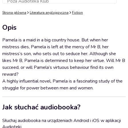
Poza Audioteka Klub
Dodaj do koszyka
Strona główna
Literatura anglojęzyczna
Fiction
Opis
Pamela is a maid in a big country house. But when her
mistress dies, Pamela is left at the mercy of Mr B, her
mistress’s son, who sets out to seduce her. Although she
likes Mr B, Pamela is determined to keep her virtue. Will Mr B
succeed, or will Pamela’s virtuous behaviour find its own
reward?
A highly influential novel, Pamela is a fascinating study of the
struggle for power between men and women.
Jak słuchać audiobooka?
Słuchaj audiobooka na urządzeniach Android i iOS w aplikacji
Audioteki