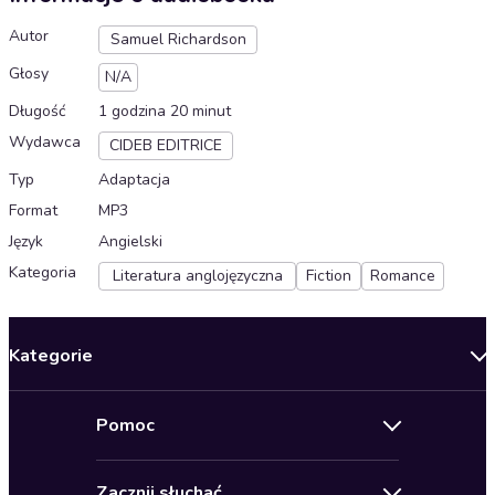
Autor
Samuel Richardson
Głosy
N/A
Długość
1 godzina 20 minut
Wydawca
CIDEB EDITRICE
Typ
Adaptacja
Format
MP3
Język
Angielski
Kategoria
Literatura anglojęzyczna
Fiction
Romance
Kategorie
Nowości
Pomoc
Oferty specjalne
Kontakt
Bestsellery
Zacznij słuchać