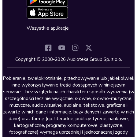
Oferta dla firm i bibliotek
Deklaracja dostępności
Erotyczne
Zapowiedzi
Fantastyka
Cykle audiobooków
Horror
Wszystkie aplikacje
Inne języki
Komedia
Kryminały
Copyright © 2008-2026 Audioteka Group Sp. z o.o.
Lektury szkolne
Literatura anglojęzyczna
Pobieranie, zwielokrotnianie, przechowywanie lub jakiekolwiek
inne wykorzystywanie treści dostępnych w niniejszym
Literatura faktu
serwisie - bez względu na ich charakter i sposób wyrażenia (w
szczególności lecz nie wyłącznie: słowne, słowno-muzyczne,
Literatura obyczajowa
muzyczne, audiowizualne, audialne, tekstowe, graficzne i
Literatura piękna obca
zawarte w nich dane i informacje, bazy danych i zawarte w nich
dane) oraz formę (np. literackie, publicystyczne, naukowe,
Literatura piękna polska
kartograficzne, programy komputerowe, plastyczne,
Nagrania relaksacyjne
fotograficzne) wymaga uprzedniej i jednoznacznej zgody