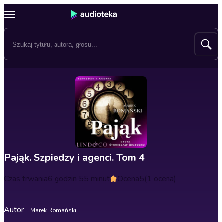
Pająk. Szpiedzy i agenci. Tom 4
Czas trwania
6 godzin 55 minut
Ocena
5
(1 ocena)
Autor
Marek Romański