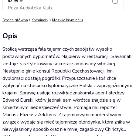
42,99 zł
Poza Audioteka Klub
Dodaj do koszyka
Strona główna
Kryminały
Klasyka kryminału
Opis
Stolicą wstrząsa fala tajemniczych zabójstw wysoko
postawionych dyplomatów. Najpierw w restauracji „Savannah”
zostaje zasztyletowany sekretarz ambasady włoskiej.
Następnie ginie konsul Republiki Czechosłowacji. Inni
dyplomaci dostają pogróżki. Przypuszczalnie ktoś chce
wpłynąć na stosunki dyplomatyczne Polski z zaprzyjaźnionymi
krajami. Sprawę usiłuje rozwikłać znakomity agent śledczy
Edward Durski, który jednak sam wkrótce znajdzie się w
śmiertelnym niebezpieczeństwie. Pomaga mu reporter
Mariusz Elizeusz Arkturus. Z tajemniczymi morderstwami
związek wydaje się mieć tajemnicza blondynka, która znika w
niewyjaśniony sposób oraz nie mniej zagadkowy Chińczyk...