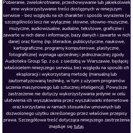
Literatura anglojęzyczna
Pobieranie, zwielokrotnianie, przechowywanie lub jakiekolwiek
inne wykorzystywanie treści dostępnych w niniejszym
Literatura faktu
serwisie - bez względu na ich charakter i sposób wyrażenia (w
szczególności lecz nie wyłącznie: słowne, słowno-muzyczne,
Literatura obyczajowa
muzyczne, audiowizualne, audialne, tekstowe, graficzne i
Literatura piękna obca
zawarte w nich dane i informacje, bazy danych i zawarte w nich
dane) oraz formę (np. literackie, publicystyczne, naukowe,
Literatura piękna polska
kartograficzne, programy komputerowe, plastyczne,
Nagrania relaksacyjne
fotograficzne) wymaga uprzedniej i jednoznacznej zgody
Audioteka Group Sp. z o.o. z siedzibą w Warszawie, będącej
Nauka języków
właścicielem niniejszego serwisu, bez względu na sposób ich
Nauki humanistyczne
eksploracji i wykorzystaną metodę (manualną lub
zautomatyzowaną technikę, w tym z użyciem programów
Podcasty i audycje
uczenia maszynowego lub sztucznej inteligencji). Powyższe
Polityka
zastrzeżenie nie dotyczy wykorzystywania jedynie w celu
ułatwienia ich wyszukiwania przez wyszukiwarki internetowe
Prasa
oraz korzystania w ramach stosunków umownych lub
Religia
dozwolonego użytku określonego przez właściwe przepisy
prawa. Szczegółowa treść dotycząca niniejszego zastrzeżenia
Romans
znajduje się
tutaj
.