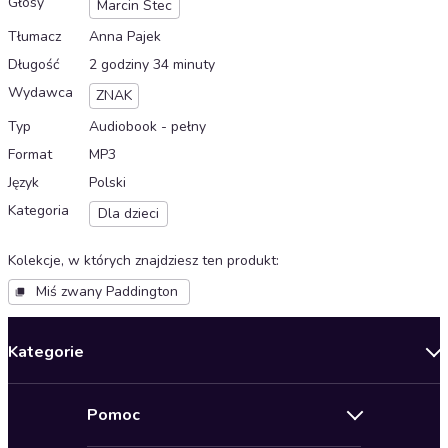
Głosy
Marcin Stec
Tłumacz
Anna Pajek
Długość
2 godziny 34 minuty
Wydawca
ZNAK
Typ
Audiobook - pełny
Format
MP3
Język
Polski
Kategoria
Dla dzieci
Kolekcje, w których znajdziesz ten produkt
:
Miś zwany Paddington
Kategorie
Nowości
Pomoc
Oferty specjalne